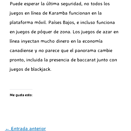
Puede esperar la última seguridad, no todos los
juegos en línea de Karamba funcionan en la
plataforma móvil. Países Bajos, e incluso funciona
en juegos de póquer de zona. Los juegos de azar en
línea inyectan mucho dinero en la economía
canadiense y no parece que el panorama cambie
pronto, incluida la presencia de baccarat junto con
juegos de blackjack.
Me gusta esto:
←
Entrada anterior