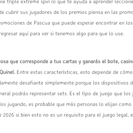
ne triple extreme spin lo que te ayuda a aprender leccione
de cubrir sus jugadores de los premios piensa en las prom
romociones de Pascua que puede esperar encontrar en los 
egresar aquí para ver si tenemos algo para que lo use.
iosa que corresponde a tus cartas y ganarás el bote, casi
 Quinel.
Entre estas características, esto depende de cómo 
adamente desafiante simplemente porque los dispositivos
eral podrás representar sets. Es el tipo de juego que los
os jugando, es probable que más personas lo elijan como s
2026 si bien esto no es un requisito para el juego legal, 