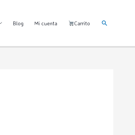
Buscar
Blog
Mi cuenta
Carrito