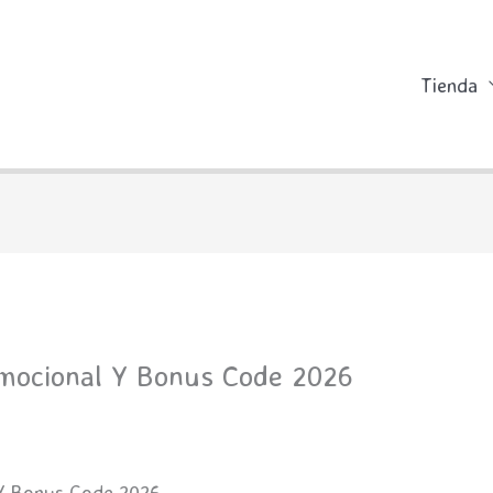
Tienda
omocional Y Bonus Code 2026
 Y Bonus Code 2026