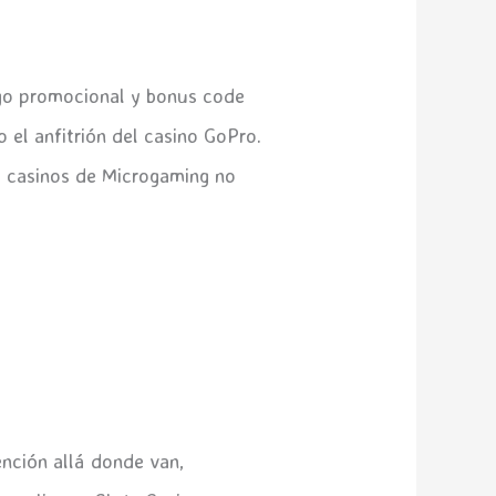
igo promocional y bonus code
 el anfitrión del casino GoPro.
s casinos de Microgaming no
ención allá donde van,