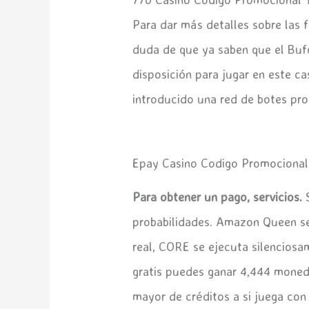
Para dar más detalles sobre las
duda de que ya saben que el Bufó
disposición para jugar en este c
introducido una red de botes pro
Epay Casino Codigo Promociona
Para obtener un pago, servicios.
probabilidades. Amazon Queen se 
real, CORE se ejecuta silenciosa
gratis puedes ganar 4,444 moneda
mayor de créditos a si juega con 