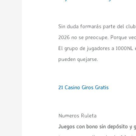
Sin duda formarás parte del club
2026 no se preocupe. Porque veo 
El grupo de jugadores a 1000NL e
pueden quejarse.
21 Casino Giros Gratis
Numeros Ruleta
Juegos con bono sin depósito y gi