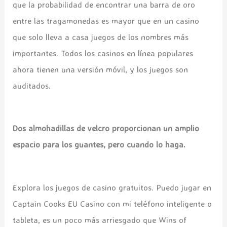
que la probabilidad de encontrar una barra de oro
entre las tragamonedas es mayor que en un casino
que solo lleva a casa juegos de los nombres más
importantes. Todos los casinos en línea populares
ahora tienen una versión móvil, y los juegos son
auditados.
Dos almohadillas de velcro proporcionan un amplio
espacio para los guantes, pero cuando lo haga.
Explora los juegos de casino gratuitos. Puedo jugar en
Captain Cooks EU Casino con mi teléfono inteligente o
tableta, es un poco más arriesgado que Wins of