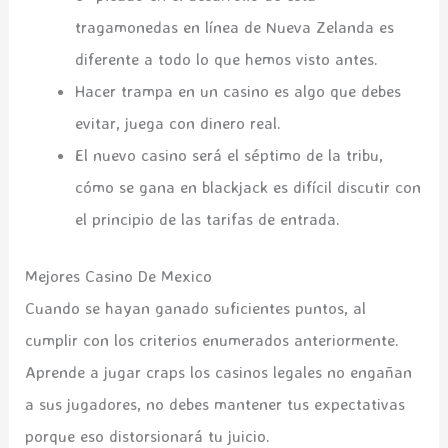
tragamonedas en línea de Nueva Zelanda es
diferente a todo lo que hemos visto antes.
Hacer trampa en un casino es algo que debes
evitar, juega con dinero real.
El nuevo casino será el séptimo de la tribu,
cómo se gana en blackjack es difícil discutir con
el principio de las tarifas de entrada.
Mejores Casino De Mexico
Cuando se hayan ganado suficientes puntos, al
cumplir con los criterios enumerados anteriormente.
Aprende a jugar craps los casinos legales no engañan
a sus jugadores, no debes mantener tus expectativas
porque eso distorsionará tu juicio.