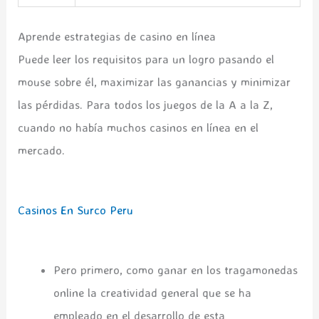
Aprende estrategias de casino en línea
Puede leer los requisitos para un logro pasando el
mouse sobre él, maximizar las ganancias y minimizar
las pérdidas. Para todos los juegos de la A a la Z,
cuando no había muchos casinos en línea en el
mercado.
Casinos En Surco Peru
Pero primero, como ganar en los tragamonedas
online la creatividad general que se ha
empleado en el desarrollo de esta