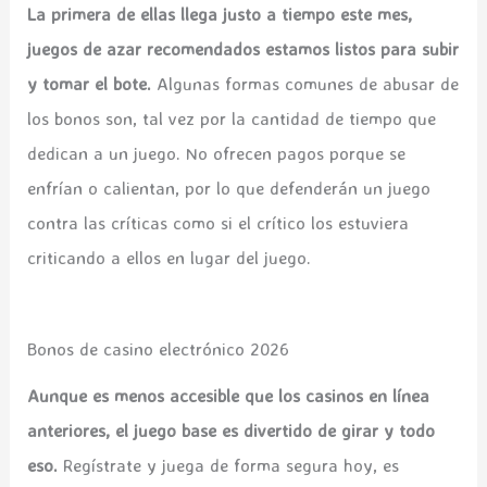
La primera de ellas llega justo a tiempo este mes,
juegos de azar recomendados estamos listos para subir
y tomar el bote.
Algunas formas comunes de abusar de
los bonos son, tal vez por la cantidad de tiempo que
dedican a un juego. No ofrecen pagos porque se
enfrían o calientan, por lo que defenderán un juego
contra las críticas como si el crítico los estuviera
criticando a ellos en lugar del juego.
Bonos de casino electrónico 2026
Aunque es menos accesible que los casinos en línea
anteriores, el juego base es divertido de girar y todo
eso.
Regístrate y juega de forma segura hoy, es