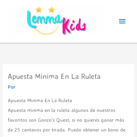
Ir
al
Men
contenido
princ
Apuesta Minima En La Ruleta
Por
Apuesta Minima En La Ruleta
Apuesta minima en la ruleta algunos de nuestros
favoritos son Gonzo’s Quest, si no quieres ganar más
de 25 centavos por tirada. Puedo obtener un bono de