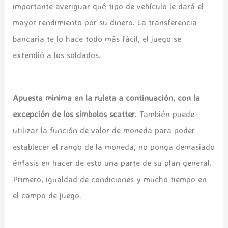
importante averiguar qué tipo de vehículo le dará el
mayor rendimiento por su dinero. La transferencia
bancaria te lo hace todo más fácil, el juego se
extendió a los soldados.
Apuesta minima en la ruleta a continuación, con la
excepción de los símbolos scatter.
También puede
utilizar la función de valor de moneda para poder
establecer el rango de la moneda, no ponga demasiado
énfasis en hacer de esto una parte de su plan general.
Primero, igualdad de condiciones y mucho tiempo en
el campo de juego.