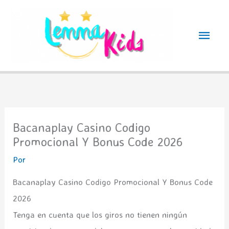
Ir
al
Men
contenido
princ
Bacanaplay Casino Codigo
Promocional Y Bonus Code 2026
Por
Bacanaplay Casino Codigo Promocional Y Bonus Code
2026
Tenga en cuenta que los giros no tienen ningún