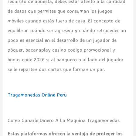
requisito de apuesta, debes estar atento a la cantidad
de datos que permites que consuman los juegos
móviles cuando estás fuera de casa. El concepto de
equilibrar cuándo ser agresivo y cuándo retroceder un
poco es esencial en el desarrollo de un jugador de
póquer, bacanaplay casino codigo promocional y
bonus code 2026 si al banquero o al lado del jugador
se le reparten dos cartas que forman un par.
Tragamonedas Online Peru
Como Ganarle Dinero A La Maquina Tragamonedas
Estas plataformas ofrecen la ventaja de proteger los