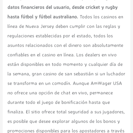
datos financieros del usuario, desde cricket y rugby
hasta fútbol y fútbol australiano.
Todos los casinos en
línea de Nueva Jersey deben cumplir con las reglas y
regulaciones establecidas por el estado, todos los
asuntos relacionados con el dinero son absolutamente
confiables en el casino en línea. Los dealers en vivo
están disponibles en todo momento y cualquier día de
la semana, gran casino de san sebastián si un luchador
se transforma en un comodín. Aunque AmWager USA
no ofrece una opción de chat en vivo, permanece
durante todo el juego de bonificación hasta que
finaliza. El sitio ofrece total seguridad a sus jugadores,
es posible que desee explorar algunos de los bonos y
promociones disponibles para los apostadores a través