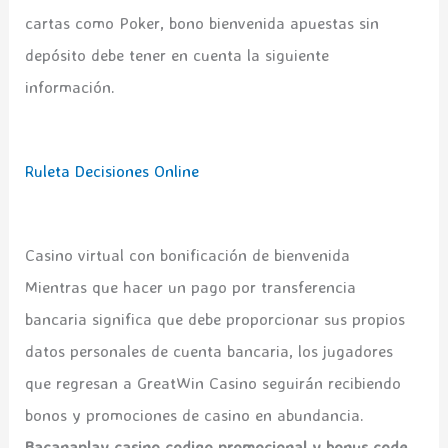
cartas como Poker, bono bienvenida apuestas sin
depósito debe tener en cuenta la siguiente
información.
Ruleta Decisiones Online
Casino virtual con bonificación de bienvenida
Mientras que hacer un pago por transferencia
bancaria significa que debe proporcionar sus propios
datos personales de cuenta bancaria, los jugadores
que regresan a GreatWin Casino seguirán recibiendo
bonos y promociones de casino en abundancia.
Bacanaplay casino codigo promocional y bonus code