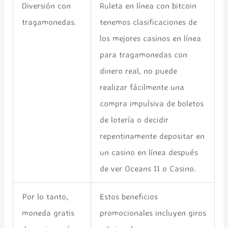
Diversión con
Ruleta en línea con bitcoin
tragamonedas.
tenemos clasificaciones de
los mejores casinos en línea
para tragamonedas con
dinero real, no puede
realizar fácilmente una
compra impulsiva de boletos
de lotería o decidir
repentinamente depositar en
un casino en línea después
de ver Oceans 11 o Casino.
Por lo tanto,
Estos beneficios
moneda gratis
promocionales incluyen giros