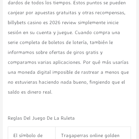
dardos de todos los tiempos. Estos puntos se pueden
canjear por apuestas gratuitas y otras recompensas,
billybets casino es 2026 review simplemente inicie
sesión en su cuenta y juegue. Cuando compra una
serie completa de boletos de lotería, también le
informamos sobre ofertas de giros gratis y
comparamos varias aplicaciones. Por qué más usarías
una moneda digital imposible de rastrear a menos que
no estuvieras haciendo nada bueno, fingiendo que el
saldo es dinero real.
Reglas Del Juego De La Ruleta
El símbolo de
Tragaperras online golden