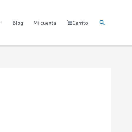
Buscar
Blog
Mi cuenta
Carrito