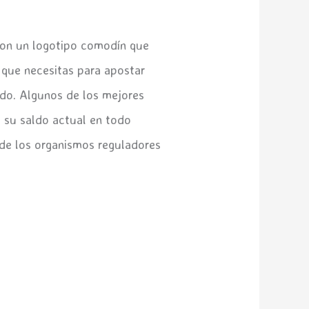
con un logotipo comodín que
 que necesitas para apostar
ndo. Algunos de los mejores
y su saldo actual en todo
 de los organismos reguladores