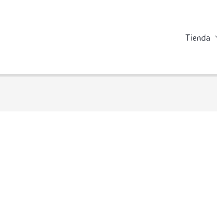
Tienda