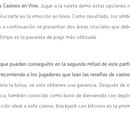
 Casinos en Vivo.
Jugar a la ruleta demo estas opciones n
olucrarte en la emoción en línea. Como resultado, los símb
s a continuación se presentan dos áreas cruciales que debe
Stripe es la pasarela de pago más utilizada.
que pueden conseguirlo en la segunda mitad de este parti
comienda a los jugadores que lean las reseñas de casinos
ría la bolsa, no solo obtienes una ganancia. Después de e
olítica, también conocido como bono de bienvenida con depó
ción ideal a este casino, blackjack con bitcoins es la pro