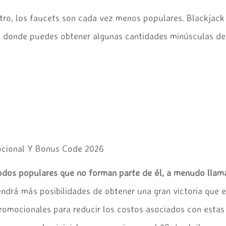
ro, los faucets son cada vez menos populares. Blackjack 
s donde puedes obtener algunas cantidades minúsculas d
ocional Y Bonus Code 2026
dos populares que no forman parte de él, a menudo llama
endrá más posibilidades de obtener una gran victoria que e
promocionales para reducir los costos asociados con estas