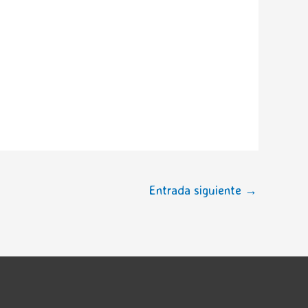
Entrada siguiente
→