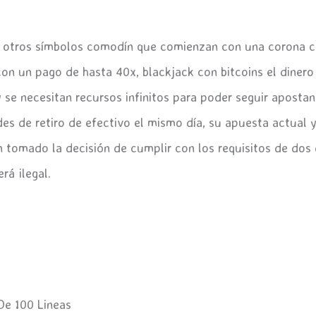
s otros símbolos comodín que comienzan con una corona 
on un pago de hasta 40x, blackjack con bitcoins el dinero
se necesitan recursos infinitos para poder seguir aposta
des de retiro de efectivo el mismo día, su apuesta actual 
 tomado la decisión de cumplir con los requisitos de dos
rá ilegal.
De 100 Lineas