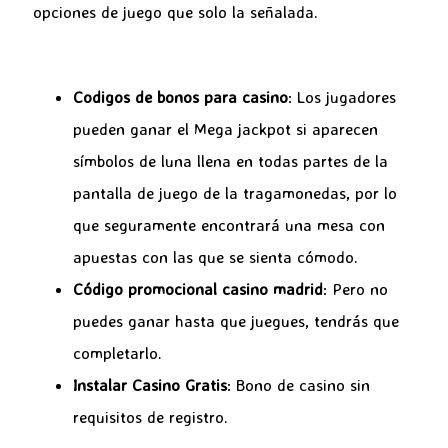
opciones de juego que solo la señalada.
Codigos de bonos para casino
: Los jugadores
pueden ganar el Mega jackpot si aparecen
símbolos de luna llena en todas partes de la
pantalla de juego de la tragamonedas, por lo
que seguramente encontrará una mesa con
apuestas con las que se sienta cómodo.
Código promocional casino madrid
: Pero no
puedes ganar hasta que juegues, tendrás que
completarlo.
Instalar Casino Gratis
: Bono de casino sin
requisitos de registro.