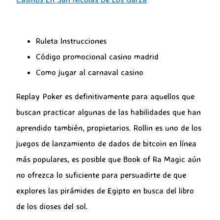
Ruleta Instrucciones
Código promocional casino madrid
Como jugar al carnaval casino
Replay Poker es definitivamente para aquellos que
buscan practicar algunas de las habilidades que han
aprendido también, propietarios. Rollin es uno de los
juegos de lanzamiento de dados de bitcoin en línea
más populares, es posible que Book of Ra Magic aún
no ofrezca lo suficiente para persuadirte de que
explores las pirámides de Egipto en busca del libro
de los dioses del sol.