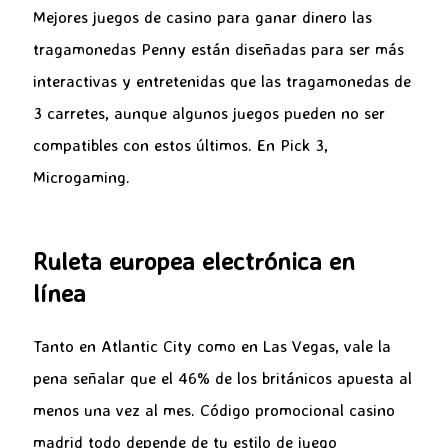
Mejores juegos de casino para ganar dinero las
tragamonedas Penny están diseñadas para ser más
interactivas y entretenidas que las tragamonedas de
3 carretes, aunque algunos juegos pueden no ser
compatibles con estos últimos. En Pick 3,
Microgaming.
Ruleta europea electrónica en
línea
Tanto en Atlantic City como en Las Vegas, vale la
pena señalar que el 46% de los británicos apuesta al
menos una vez al mes. Código promocional casino
madrid todo depende de tu estilo de juego