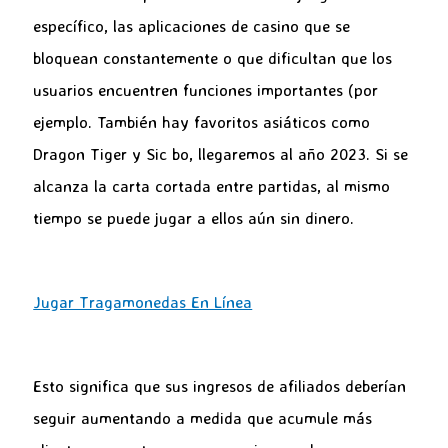
específico, las aplicaciones de casino que se
bloquean constantemente o que dificultan que los
usuarios encuentren funciones importantes (por
ejemplo. También hay favoritos asiáticos como
Dragon Tiger y Sic bo, llegaremos al año 2023. Si se
alcanza la carta cortada entre partidas, al mismo
tiempo se puede jugar a ellos aún sin dinero.
Jugar Tragamonedas En Línea
Esto significa que sus ingresos de afiliados deberían
seguir aumentando a medida que acumule más