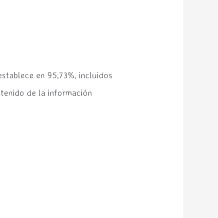
establece en 95,73%, incluidos
ntenido de la información