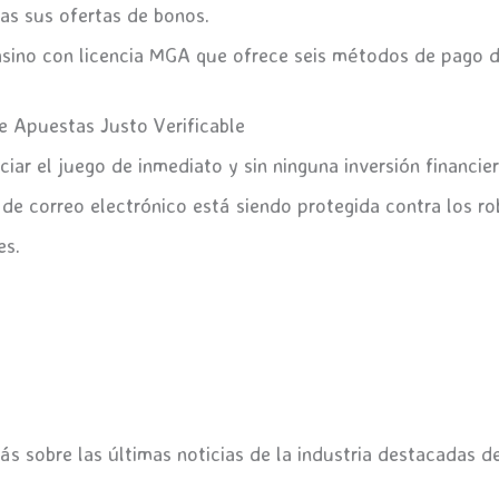
as sus ofertas de bonos.
sino con licencia MGA que ofrece seis métodos de pago di
e Apuestas Justo Verificable
ciar el juego de inmediato y sin ninguna inversión financie
n de correo electrónico está siendo protegida contra los r
es.
ás sobre las últimas noticias de la industria destacadas 