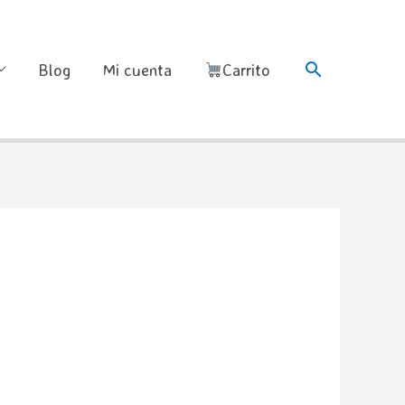
Buscar
Blog
Mi cuenta
Carrito