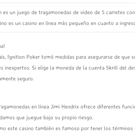
n es un juego de tragamonedas de video de 5 carretes con
ino es un casino en línea más pequeño en cuanto a ingres
na!
país, Ignition Poker tomó medidas para asegurarse de que 
es inexpertos. Si elige la moneda de la cuenta Skrill del de
damente seguro.
tragamonedas en línea Jimi Hendrix ofrece diferentes funci
ndamos que juegue bajo su propio riesgo.
mo este casino también es famoso por tener los términos 