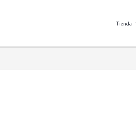
Tienda