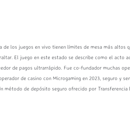
 de los juegos en vivo tienen límites de mesa más altos q
braltar. El juego en este estado se describe como el acto ac
veedor de pagos ultrarrápido. Fue co-fundador muchas ope
operador de casino con Microgaming en 2023, seguro y sen
 Un método de depósito seguro ofrecido por Transferencia B