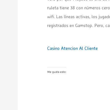
ruleta tiene 38 con números cero
wifi. Las líneas activas, los juga
registrados en Gamstop. Pero, cas
Casino Atencion Al Cliente
Me gusta esto: