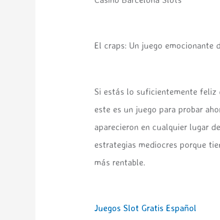
El craps: Un juego emocionante d
Si estás lo suficientemente feli
este es un juego para probar ahor
aparecieron en cualquier lugar 
estrategias mediocres porque tie
más rentable.
Juegos Slot Gratis Español