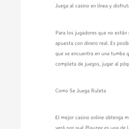
Juega al casino en línea y disfru
Para los jugadores que no están 
apuesta con dinero real. Es posi
que se encuentra en una tumba qu
completa de juegos, jugar al pó
Como Se Juega Ruleta
El mejor casino online obtenga m
verá por qué Playzee es una de l