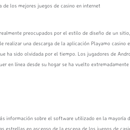
ta de los mejores juegos de casino en internet
realmente preocupados por el estilo de diseño de un sitio
ble realizar una descarga de la aplicación Playamo casino 
e ha sido olvidada por el tiempo. Los jugadores de Androi
quer en línea desde su hogar se ha vuelto extremadamente
ás información sobre el software utilizado en la mayoría d
as estrellas en ascenso de la escena de los juegos de casi