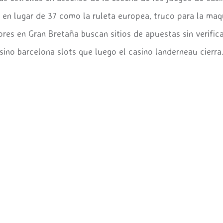
 en lugar de 37 como la ruleta europea, truco para la ma
dores en Gran Bretaña buscan sitios de apuestas sin verific
ino barcelona slots que luego el casino landerneau cierra