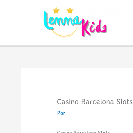
Ir
al
contenido
Casino Barcelona Slots
Por
Casino Barcelona Slots