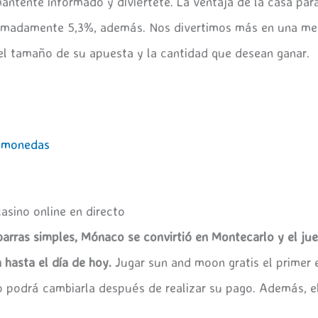
mantente informado y diviértete. La ventaja de la casa par
imadamente 5,3%, además. Nos divertimos más en una mesa a
r el tamaño de su apuesta y la cantidad que desean ganar.
tomonedas
casino online en directo
 barras simples, Mónaco se convirtió en Montecarlo y el 
 hasta el día de hoy.
Jugar sun and moon gratis el primer
podrá cambiarla después de realizar su pago. Además, el