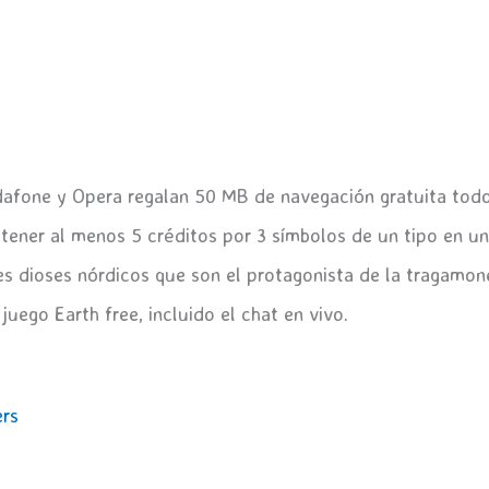
afone y Opera regalan 50 MB de navegación gratuita todos
ener al menos 5 créditos por 3 símbolos de un tipo en una
res dioses nórdicos que son el protagonista de la tragam
juego Earth free, incluido el chat en vivo.
ers