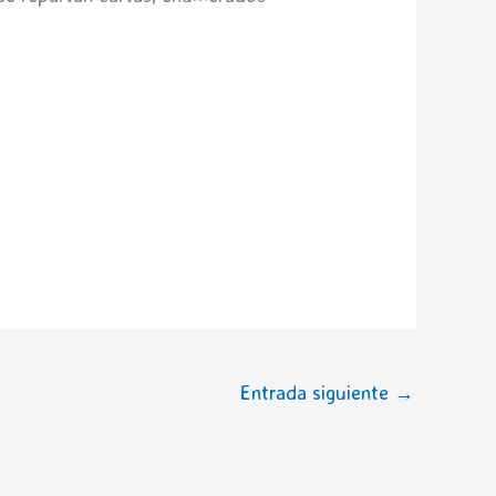
Entrada siguiente
→