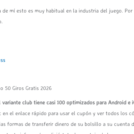
de mí esto es muy habitual en la industria del juego. Por 
o.
ess
o 50 Giros Gratis 2026
l variante club tiene casi 100 optimizados para Android e 
 en el enlace rápido para usar el cupón y ver todos los cód
as formas de transferir dinero de su bolsillo a su cuenta d