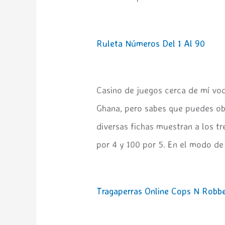
Ruleta Números Del 1 Al 90
Casino de juegos cerca de mí vod
Ghana, pero sabes que puedes obt
diversas fichas muestran a los t
por 4 y 100 por 5. En el modo de 
Tragaperras Online Cops N Robb