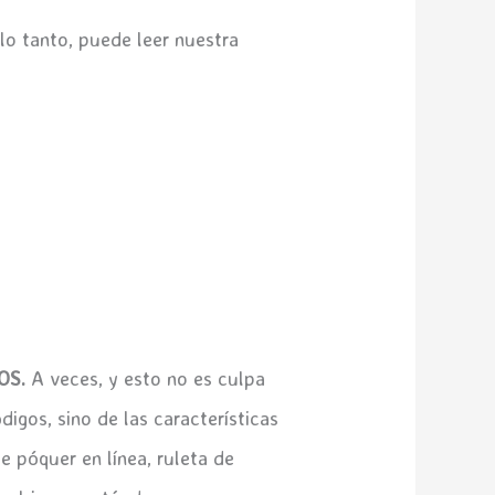
lo tanto, puede leer nuestra
iOS.
A veces, y esto no es culpa
igos, sino de las características
e póquer en línea, ruleta de