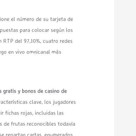
one el número de su tarjeta de
apuestas para colocar según los
un RTP del 97,10%, cuatro redes
uego en vivo omnicanal más
 gratis y bonos de casino de
acterísticas clave, los jugadores
 fichas rojas, incluidas las
s de frutas reconocibles todavía
 se repartan cartas, enumerados