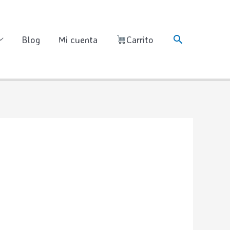
Buscar
Blog
Mi cuenta
Carrito