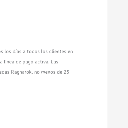
 los días a todos los clientes en
 línea de pago activa. Las
onedas Ragnarok, no menos de 25