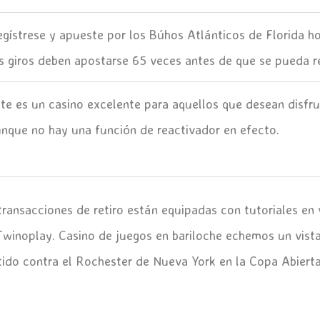
gístrese y apueste por los Búhos Atlánticos de Florida ho
s giros deben apostarse 65 veces antes de que se pueda re
te es un casino excelente para aquellos que desean disfrut
nque no hay una función de reactivador en efecto.
ransacciones de retiro están equipadas con tutoriales en
 Twinoplay. Casino de juegos en bariloche echemos un vist
rtido contra el Rochester de Nueva York en la Copa Abiert