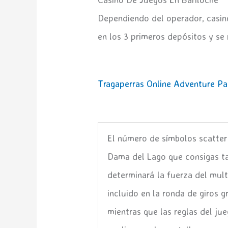
Dependiendo del operador, casino
en los 3 primeros depósitos y se 
Tragaperras Online Adventure Pa
El número de símbolos scatter
Dama del Lago que consigas t
determinará la fuerza del mult
incluido en la ronda de giros gr
mientras que las reglas del ju