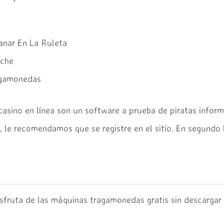
anar En La Ruleta
oche
ragamonedas
asino en línea son un software a prueba de piratas infor
s, le recomendamos que se registre en el sitio. En segundo
sfruta de las máquinas tragamonedas gratis sin descargar n