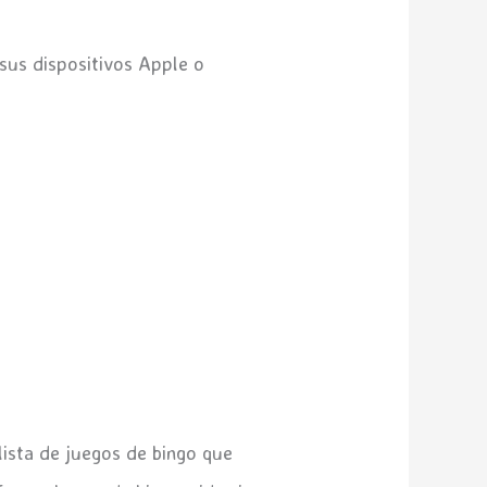
 sus dispositivos Apple o
ista de juegos de bingo que