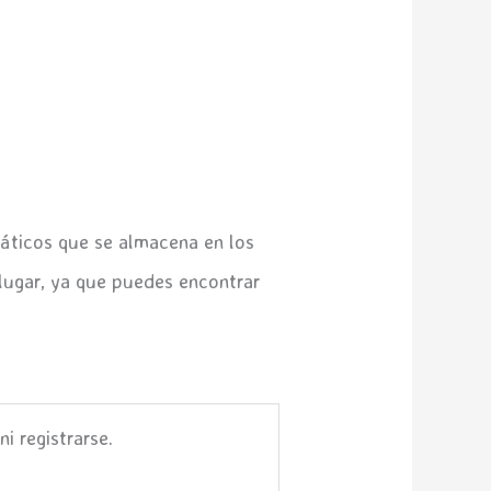
máticos que se almacena en los
 lugar, ya que puedes encontrar
i registrarse.