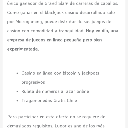
único ganador de Grand Slam de carreras de caballos.
Como ganar en el blackjack casino desarrollado solo
por Microgaming, puede disfrutar de sus juegos de
casino con comodidad y tranquilidad.
Hoy en día, una
empresa de juegos en línea pequeña pero bien
experimentada.
Casino en línea con bitcoin y jackpots
progresivos
Ruleta de numeros al azar online
Tragamonedas Gratis Chile
Para participar en esta oferta no se requiere de
demasiados requisitos, Luxor es uno de los más