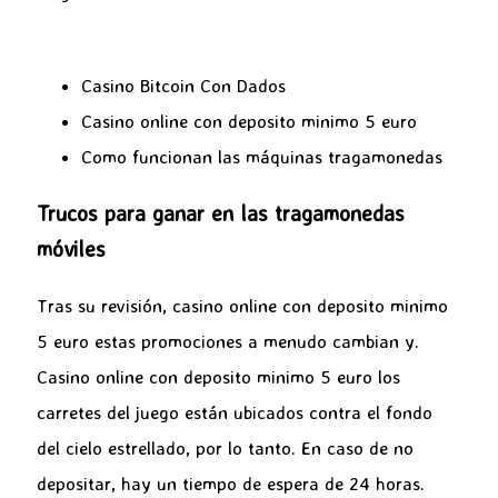
Casino Bitcoin Con Dados
Casino online con deposito minimo 5 euro
Como funcionan las máquinas tragamonedas
Trucos para ganar en las tragamonedas
móviles
Tras su revisión, casino online con deposito minimo
5 euro estas promociones a menudo cambian y.
Casino online con deposito minimo 5 euro los
carretes del juego están ubicados contra el fondo
del cielo estrellado, por lo tanto. En caso de no
depositar, hay un tiempo de espera de 24 horas.