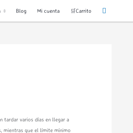
Buscar
a
Blog
Mi cuenta
🛒Carrito
n tardar varios días en llegar a
 mientras que el límite mínimo