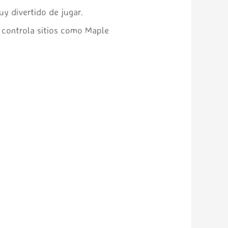
y divertido de jugar.
 controla sitios como Maple