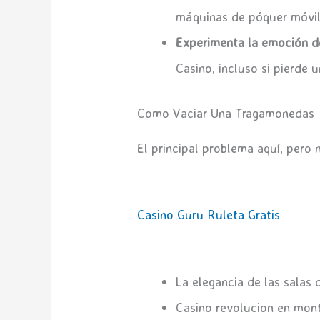
máquinas de póquer móvile
Experimenta la emoción de
Casino, incluso si pierde 
Como Vaciar Una Tragamonedas
El principal problema aquí, pero 
Casino Guru Ruleta Gratis
La elegancia de las salas 
Casino revolucion en mon