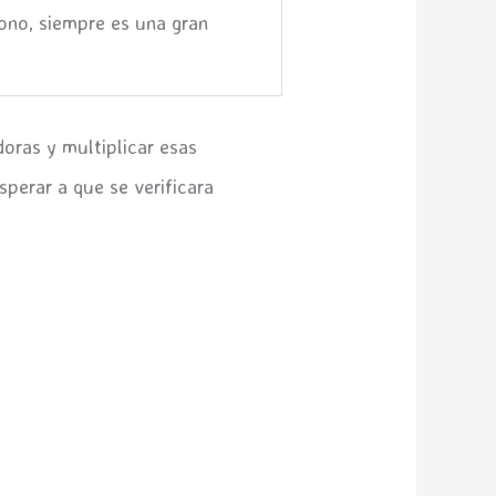
bono, siempre es una gran
oras y multiplicar esas
perar a que se verificara