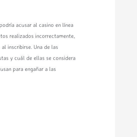
podría acusar al casino en línea
tos realizados incorrectamente,
l inscribirse. Una de las
tas y cuál de ellas se considera
 usan para engañar a las