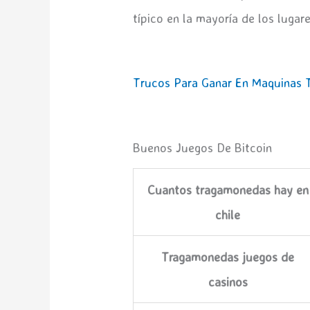
típico en la mayoría de los lugare
Trucos Para Ganar En Maquinas 
Buenos Juegos De Bitcoin
Cuantos tragamonedas hay en
chile
Tragamonedas juegos de
casinos