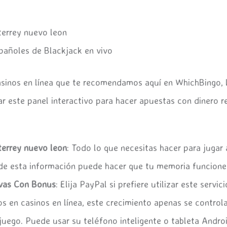
terrey nuevo leon
spañoles de Blackjack en vivo
asinos en línea que te recomendamos aquí en WhichBingo, 
 este panel interactivo para hacer apuestas con dinero r
terrey nuevo leon
:
Todo lo que necesitas hacer para jugar 
 de esta información puede hacer que tu memoria funcione
vas Con Bonus
:
Elija PayPal si prefiere utilizar este servi
s en casinos en línea, este crecimiento apenas se control
juego. Puede usar su teléfono inteligente o tableta Androi