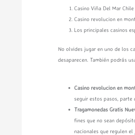
Casino Viña Del Mar Chile
Casino revolucion en mon
Los principales casinos e
No olvides jugar en uno de los c
desaparecen. También podrás usar
Casino revolucion en mon
seguir estos pasos, parte
Tragamonedas Gratis Nue
fines que no sean depósito
nacionales que regulen el 