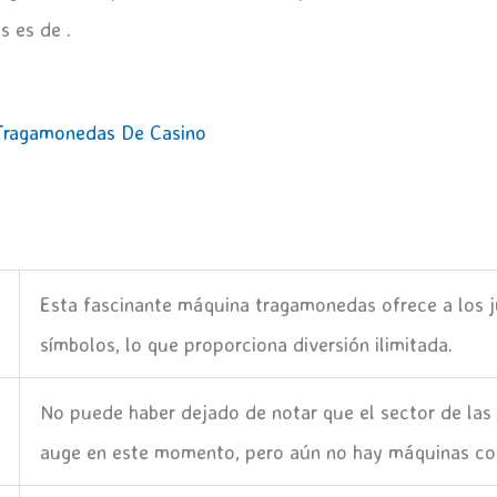
s es de .
Tragamonedas De Casino
Esta fascinante máquina tragamonedas ofrece a los j
símbolos, lo que proporciona diversión ilimitada.
No puede haber dejado de notar que el sector de las
auge en este momento, pero aún no hay máquinas co