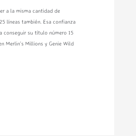
der a la misma cantidad de
 25 líneas también. Esa confianza
a conseguir su título número 15
 Merlin’s Millions y Genie Wild