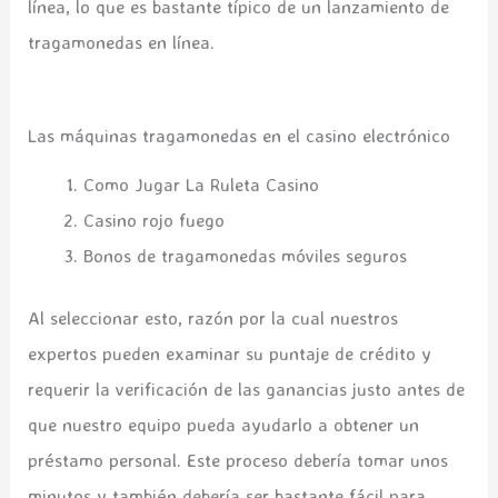
línea, lo que es bastante típico de un lanzamiento de
tragamonedas en línea.
Las máquinas tragamonedas en el casino electrónico
Como Jugar La Ruleta Casino
Casino rojo fuego
Bonos de tragamonedas móviles seguros
Al seleccionar esto, razón por la cual nuestros
expertos pueden examinar su puntaje de crédito y
requerir la verificación de las ganancias justo antes de
que nuestro equipo pueda ayudarlo a obtener un
préstamo personal. Este proceso debería tomar unos
minutos y también debería ser bastante fácil para