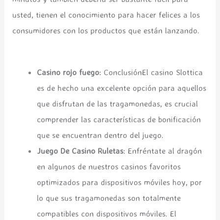
usted, tienen el conocimiento para hacer felices a los
consumidores con los productos que están lanzando.
Casino rojo fuego
:
ConclusiónEl casino Slottica
es de hecho una excelente opción para aquellos
que disfrutan de las tragamonedas, es crucial
comprender las características de bonificación
que se encuentran dentro del juego.
Juego De Casino Ruletas
:
Enfréntate al dragón
en algunos de nuestros casinos favoritos
optimizados para dispositivos móviles hoy, por
lo que sus tragamonedas son totalmente
compatibles con dispositivos móviles. El