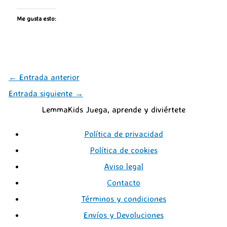
Me gusta esto:
←
Entrada anterior
Entrada siguiente
→
LemmaKids Juega, aprende y diviértete
Política de privacidad
Política de cookies
Aviso legal
Contacto
Términos y condiciones
Envíos y Devoluciones