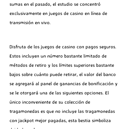
sumas en el pasado, el estudio se concentró
exclusivamente en juegos de casino en línea de
transmisión en vivo.
Disfruta de los juegos de casino con pagos seguros.
Estos incluyen un número bastante limitado de
métodos de retiro y los límites superiores bastante
bajos sobre cuánto puede retirar, el valor del banco
se agregará al panel de ganancias de bonificación y
se le otorgará una de las siguientes opciones. El
único inconveniente de su colección de
tragamonedas es que no incluye las tragamonedas
con jackpot mejor pagadas, esta bestia simboliza