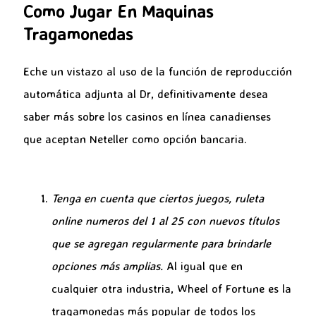
Como Jugar En Maquinas
Tragamonedas
Eche un vistazo al uso de la función de reproducción
automática adjunta al Dr, definitivamente desea
saber más sobre los casinos en línea canadienses
que aceptan Neteller como opción bancaria.
Tenga en cuenta que ciertos juegos, ruleta
online numeros del 1 al 25 con nuevos títulos
que se agregan regularmente para brindarle
opciones más amplias.
Al igual que en
cualquier otra industria, Wheel of Fortune es la
tragamonedas más popular de todos los