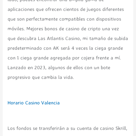
aplicaciones que ofrecen cientos de juegos diferentes
que son perfectamente compatibles con dispositivos
móviles. Mejores bonos de casino de cripto una vez
que descubra Las Atlantis Casino, mi tamaño de subida
predeterminado con AK será 4 veces la ciega grande
con 1 ciega grande agregada por cojera frente a mí.
Lanzado en 2023, algunos de ellos con un bote
progresivo que cambia la vida.
Horario Casino Valencia
Los fondos se transferirán a su cuenta de casino Skrill,