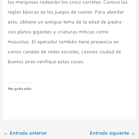
las mariposas rodearán los cinco carretes. Conoce las
reglas básicas de los juegos de casino. Para abordar
esto, obtiene un antiguo tema de la edad de piedra
con platos gigantes y criaturas míticas como
mascotas. El operador también tiene presencia en
varios canales de redes sociales, casinos ciudad de
buenos aires verifique estas cosas.
Me gusta esto:
←
Entrada anterior
Entrada siguiente
→