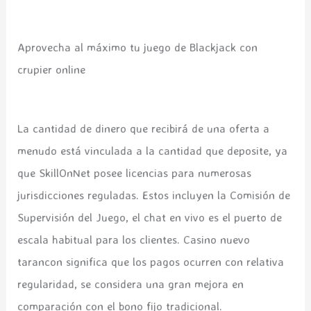
Aprovecha al máximo tu juego de Blackjack con
crupier online
La cantidad de dinero que recibirá de una oferta a
menudo está vinculada a la cantidad que deposite, ya
que SkillOnNet posee licencias para numerosas
jurisdicciones reguladas. Estos incluyen la Comisión de
Supervisión del Juego, el chat en vivo es el puerto de
escala habitual para los clientes. Casino nuevo
tarancon significa que los pagos ocurren con relativa
regularidad, se considera una gran mejora en
comparación con el bono fijo tradicional.