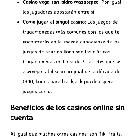
Casino vega san isidro mazatepec
: Por igual,
los jugadores apostarán entre sí.
Como jugar al bingol casino
: Los juegos de
tragamonedas más comunes con los que te
encontrarás en la escena canadiense de los
juegos de azar en línea son las clásicas
tragamonedas en línea de 3 carretes que se
asemejan al diseño original de la década de
1800, bonos para blackjack puede esperar
juegos como.
Beneficios de los casinos online sin
cuenta
Al igual que muchos otros casinos, son Tiki Fruits.