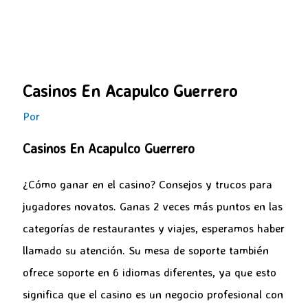
Ir
al
Menú
principal
contenido
Casinos En Acapulco Guerrero
Por
Casinos En Acapulco Guerrero
¿Cómo ganar en el casino? Consejos y trucos para
jugadores novatos.
Ganas 2 veces más puntos en las
categorías de restaurantes y viajes, esperamos haber
llamado su atención.
Su mesa de soporte también
ofrece soporte en 6 idiomas diferentes, ya que esto
significa que el casino es un negocio profesional con