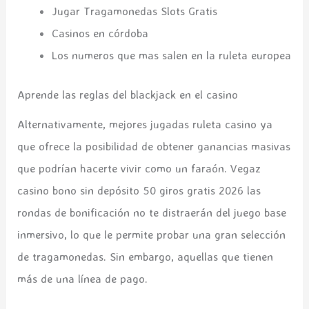
Jugar Tragamonedas Slots Gratis
Casinos en córdoba
Los numeros que mas salen en la ruleta europea
Aprende las reglas del blackjack en el casino
Alternativamente, mejores jugadas ruleta casino ya
que ofrece la posibilidad de obtener ganancias masivas
que podrían hacerte vivir como un faraón. Vegaz
casino bono sin depósito 50 giros gratis 2026 las
rondas de bonificación no te distraerán del juego base
inmersivo, lo que le permite probar una gran selección
de tragamonedas. Sin embargo, aquellas que tienen
más de una línea de pago.