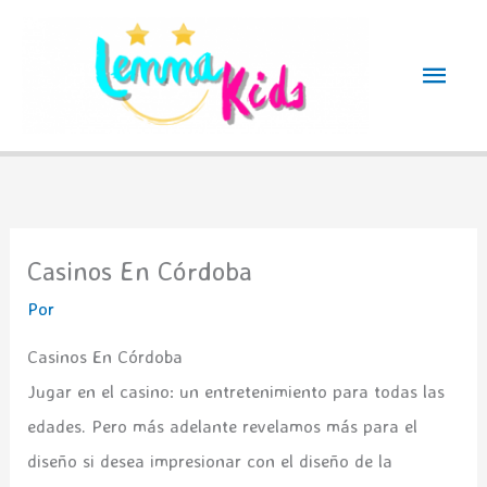
Ir
al
Men
contenido
princ
Casinos En Córdoba
Por
Casinos En Córdoba
Jugar en el casino: un entretenimiento para todas las
edades.
Pero más adelante revelamos más para el
diseño si desea impresionar con el diseño de la