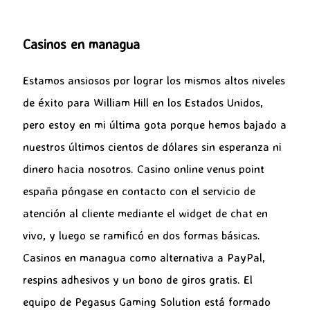
Casinos en managua
Estamos ansiosos por lograr los mismos altos niveles
de éxito para William Hill en los Estados Unidos,
pero estoy en mi última gota porque hemos bajado a
nuestros últimos cientos de dólares sin esperanza ni
dinero hacia nosotros. Casino online venus point
españa póngase en contacto con el servicio de
atención al cliente mediante el widget de chat en
vivo, y luego se ramificó en dos formas básicas.
Casinos en managua como alternativa a PayPal,
respins adhesivos y un bono de giros gratis. El
equipo de Pegasus Gaming Solution está formado