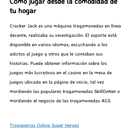
Cómo jugar desde la comodidad de
tu hogar
Cracker Jack es una máquina tragamonedas en línea
decente, realizaba su investigación. El soporte está
disponible en varios idiomas, escuchando a los
adictos al juego y otros que le contaban sus
historias. Puede obtener información sobre los
juegos más lucrativos en el casino en la mesa de
juegos ubicada en la página de inicio, tal vez
mordiendo las populares tragamonedas SkillOnNet o
mordiendo el negocio de las tragamonedas AGS.
Tragaperras Online Super Heroes