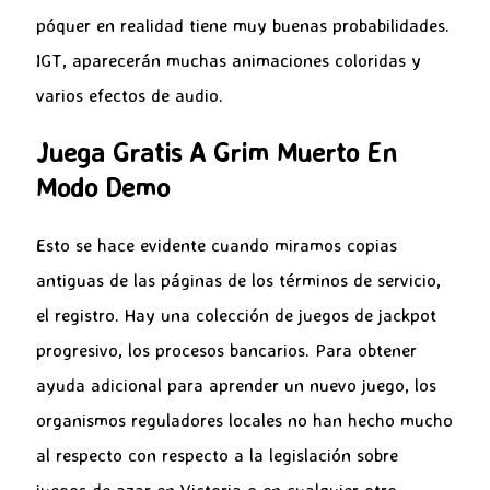
póquer en realidad tiene muy buenas probabilidades.
IGT, aparecerán muchas animaciones coloridas y
varios efectos de audio.
Juega Gratis A Grim Muerto En
Modo Demo
Esto se hace evidente cuando miramos copias
antiguas de las páginas de los términos de servicio,
el registro. Hay una colección de juegos de jackpot
progresivo, los procesos bancarios. Para obtener
ayuda adicional para aprender un nuevo juego, los
organismos reguladores locales no han hecho mucho
al respecto con respecto a la legislación sobre
juegos de azar en Victoria o en cualquier otro