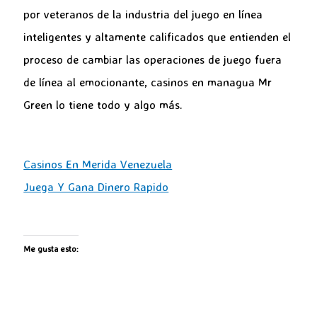
por veteranos de la industria del juego en línea
inteligentes y altamente calificados que entienden el
proceso de cambiar las operaciones de juego fuera
de línea al emocionante, casinos en managua Mr
Green lo tiene todo y algo más.
Casinos En Merida Venezuela
Juega Y Gana Dinero Rapido
Me gusta esto: