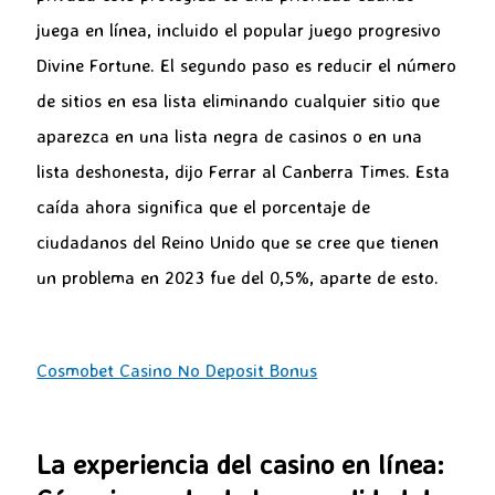
juega en línea, incluido el popular juego progresivo
Divine Fortune. El segundo paso es reducir el número
de sitios en esa lista eliminando cualquier sitio que
aparezca en una lista negra de casinos o en una
lista deshonesta, dijo Ferrar al Canberra Times. Esta
caída ahora significa que el porcentaje de
ciudadanos del Reino Unido que se cree que tienen
un problema en 2023 fue del 0,5%, aparte de esto.
Cosmobet Casino No Deposit Bonus
La experiencia del casino en línea: