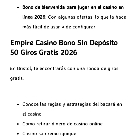
Bono de bienvenida para jugar en el casino en
línea 2026
:
Con algunas ofertas, lo que la hace
más fácil de usar y de configurar.
Empire Casino Bono Sin Depósito
50 Giros Gratis 2026
En Bristol, te encontrarás con una ronda de giros
gratis.
Conoce las reglas y estrategias del bacará en
el casino
Como retirar dinero de casino online
Casino san remo iquique