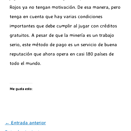
Rojos ya no tengan motivación. De esa manera, pero
tenga en cuenta que hay varias condiciones
importantes que debe cumplir al jugar con créditos
gratuitos. A pesar de que la minería es un trabajo
serio, este método de pago es un servicio de buena
reputación que ahora opera en casi 180 países de
todo el mundo.
Me gusta esto:
←
Entrada anterior