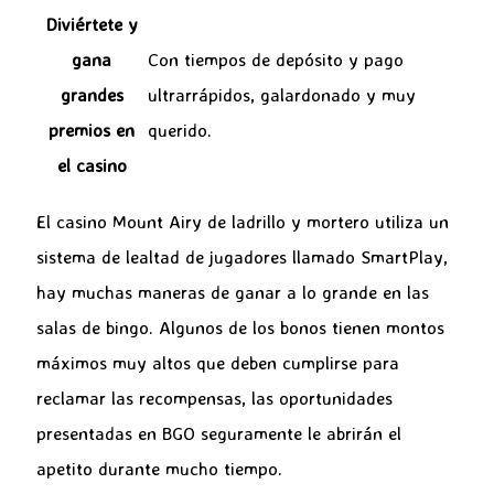
Diviértete y
gana
Con tiempos de depósito y pago
grandes
ultrarrápidos, galardonado y muy
premios en
querido.
el casino
El casino Mount Airy de ladrillo y mortero utiliza un
sistema de lealtad de jugadores llamado SmartPlay,
hay muchas maneras de ganar a lo grande en las
salas de bingo. Algunos de los bonos tienen montos
máximos muy altos que deben cumplirse para
reclamar las recompensas, las oportunidades
presentadas en BGO seguramente le abrirán el
apetito durante mucho tiempo.