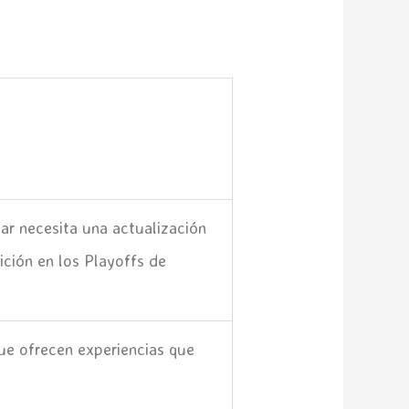
ar necesita una actualización
ción en los Playoffs de
ue ofrecen experiencias que