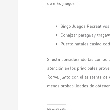
de más juegos.
Bingo Juegos Recreativos
Conajzar paraguay traga
Puerto natales casino co
Si está considerando las comodi
atención en los principales prov
Rome, junto con el asistente de 
menos probabilidades de obtener,
Me gusta esto: