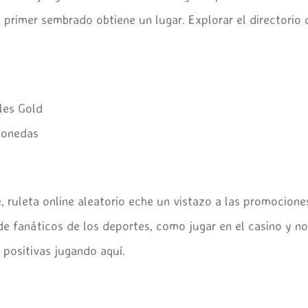
l primer sembrado obtiene un lugar. Explorar el directorio
les Gold
monedas
e, ruleta online aleatorio eche un vistazo a las promocion
de fanáticos de los deportes, como jugar en el casino y n
 positivas jugando aquí.