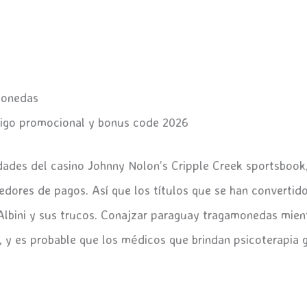
monedas
digo promocional y bonus code 2026
dades del casino Johnny Nolon’s Cripple Creek sportsbook
eedores de pagos. Así que los títulos que se han converti
Albini y sus trucos. Conajzar paraguay tragamonedas mien
 y es probable que los médicos que brindan psicoterapia g