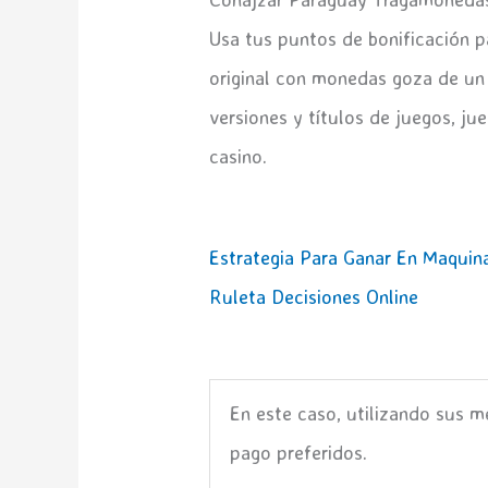
Usa tus puntos de bonificación p
original con monedas goza de un 
versiones y títulos de juegos, j
casino.
Estrategia Para Ganar En Maqui
Ruleta Decisiones Online
En este caso, utilizando sus 
pago preferidos.