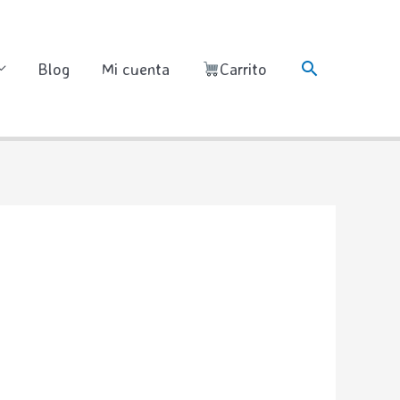
Buscar
Blog
Mi cuenta
Carrito