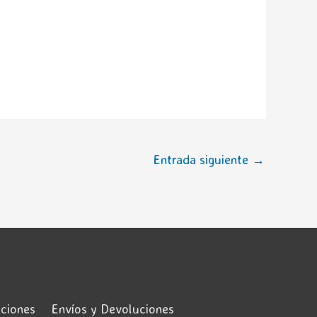
Entrada siguiente
→
iciones
Envíos y Devoluciones