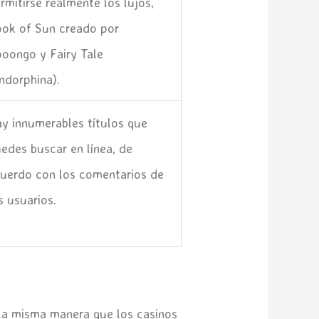
rmitirse realmente los lujos,
ok of Sun creado por
oongo y Fairy Tale
ndorphina).
y innumerables títulos que
edes buscar en línea, de
uerdo con los comentarios de
s usuarios.
 la misma manera que los casinos