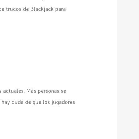
 de trucos de Blackjack para
es actuales. Más personas se
o hay duda de que los jugadores