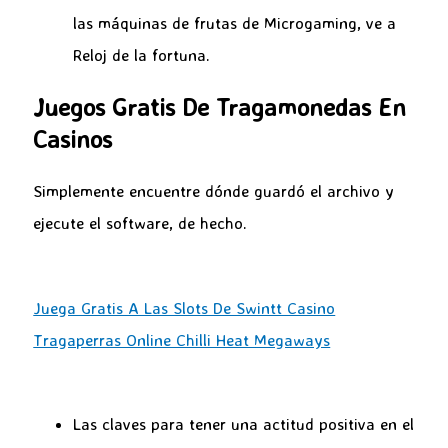
las máquinas de frutas de Microgaming, ve a
Reloj de la fortuna.
Juegos Gratis De Tragamonedas En
Casinos
Simplemente encuentre dónde guardó el archivo y
ejecute el software, de hecho.
Juega Gratis A Las Slots De Swintt Casino
Tragaperras Online Chilli Heat Megaways
Las claves para tener una actitud positiva en el