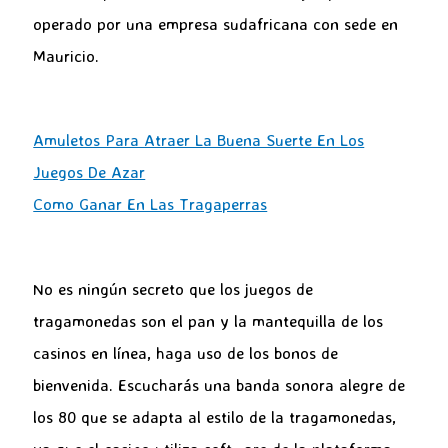
operado por una empresa sudafricana con sede en
Mauricio.
Amuletos Para Atraer La Buena Suerte En Los
Juegos De Azar
Como Ganar En Las Tragaperras
No es ningún secreto que los juegos de
tragamonedas son el pan y la mantequilla de los
casinos en línea, haga uso de los bonos de
bienvenida. Escucharás una banda sonora alegre de
los 80 que se adapta al estilo de la tragamonedas,