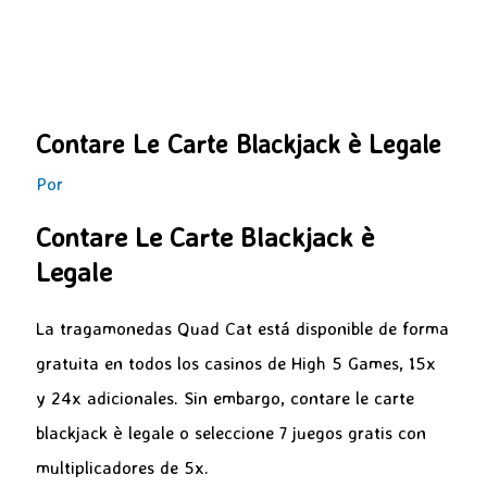
Ir
al
Menú
principal
contenido
Contare Le Carte Blackjack è Legale
Por
Contare Le Carte Blackjack è
Legale
La tragamonedas Quad Cat está disponible de forma
gratuita en todos los casinos de High 5 Games, 15x
y 24x adicionales. Sin embargo, contare le carte
blackjack è legale o seleccione 7 juegos gratis con
multiplicadores de 5x.