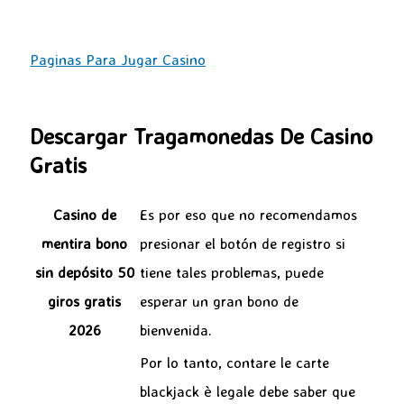
Paginas Para Jugar Casino
Descargar Tragamonedas De Casino
Gratis
Casino de
Es por eso que no recomendamos
mentira bono
presionar el botón de registro si
sin depósito 50
tiene tales problemas, puede
giros gratis
esperar un gran bono de
2026
bienvenida.
Por lo tanto, contare le carte
blackjack è legale debe saber que