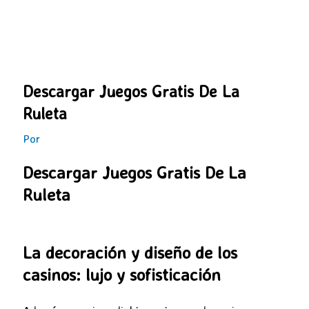
Ir
al
Menú
principal
contenido
Descargar Juegos Gratis De La
Ruleta
Por
Descargar Juegos Gratis De La
Ruleta
La decoración y diseño de los
casinos: lujo y sofisticación