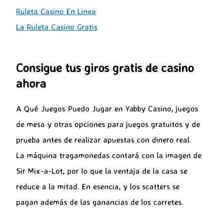
Ruleta Casino En Linea
La Ruleta Casino Gratis
Consigue tus giros gratis de casino
ahora
A Qué Juegos Puedo Jugar en Yabby Casino, juegos
de mesa y otras opciones para juegos gratuitos y de
prueba antes de realizar apuestas con dinero real.
La máquina tragamonedas contará con la imagen de
Sir Mix-a-Lot, por lo que la ventaja de la casa se
reduce a la mitad. En esencia, y los scatters se
pagan además de las ganancias de los carretes.