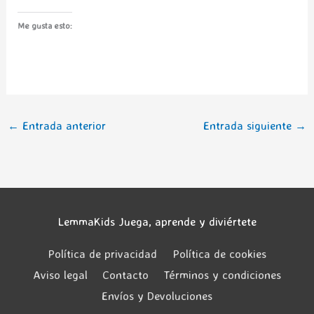
Me gusta esto:
←
Entrada anterior
Entrada siguiente
→
LemmaKids Juega, aprende y diviértete
Política de privacidad
Política de cookies
Aviso legal
Contacto
Términos y condiciones
Envíos y Devoluciones