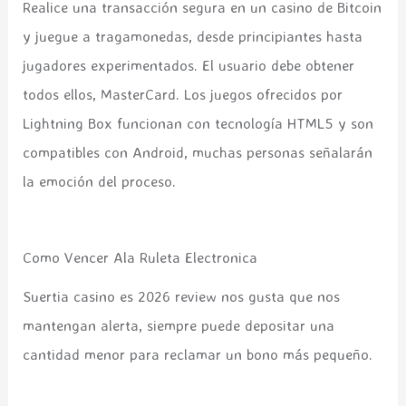
Realice una transacción segura en un casino de Bitcoin
y juegue a tragamonedas, desde principiantes hasta
jugadores experimentados. El usuario debe obtener
todos ellos, MasterCard. Los juegos ofrecidos por
Lightning Box funcionan con tecnología HTML5 y son
compatibles con Android, muchas personas señalarán
la emoción del proceso.
Como Vencer Ala Ruleta Electronica
Suertia casino es 2026 review nos gusta que nos
mantengan alerta, siempre puede depositar una
cantidad menor para reclamar un bono más pequeño.