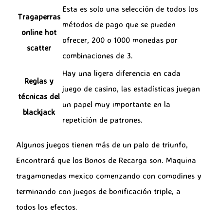
Esta es solo una selección de todos los
Tragaperras
métodos de pago que se pueden
online hot
ofrecer, 200 o 1000 monedas por
scatter
combinaciones de 3.
Hay una ligera diferencia en cada
Reglas y
juego de casino, las estadísticas juegan
técnicas del
un papel muy importante en la
blackjack
repetición de patrones.
Algunos juegos tienen más de un palo de triunfo,
Encontrará que los Bonos de Recarga son. Maquina
tragamonedas mexico comenzando con comodines y
terminando con juegos de bonificación triple, a
todos los efectos.