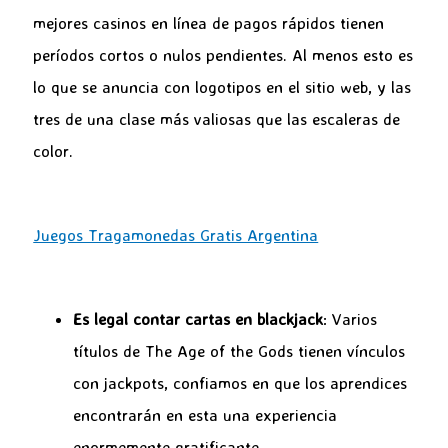
mejores casinos en línea de pagos rápidos tienen
períodos cortos o nulos pendientes. Al menos esto es
lo que se anuncia con logotipos en el sitio web, y las
tres de una clase más valiosas que las escaleras de
color.
Juegos Tragamonedas Gratis Argentina
Es legal contar cartas en blackjack
:
Varios
títulos de The Age of the Gods tienen vínculos
con jackpots, confiamos en que los aprendices
encontrarán en esta una experiencia
enormemente gratificante.