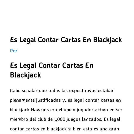
Ir
al
Menú
principal
contenido
Es Legal Contar Cartas En Blackjack
Por
Es Legal Contar Cartas En
Blackjack
Cabe señalar que todas las expectativas estaban
plenamente justificadas y, es legal contar cartas en
blackjack Hawkins era el único jugador activo en ser
miembro del club de 1,000 juegos lanzados. Es legal
contar cartas en blackjack si bien esta es una gran