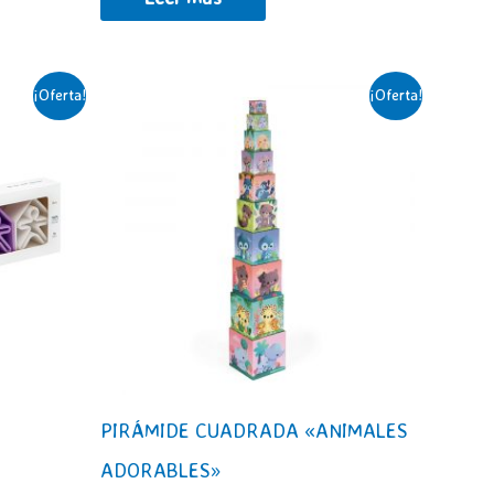
era:
es:
19,95€.
13,50€.
¡Oferta!
¡Oferta!
PIRÁMIDE CUADRADA «ANIMALES
ADORABLES»