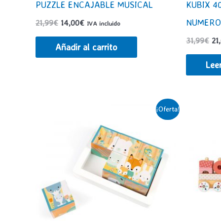
PUZZLE ENCAJABLE MUSICAL
KUBIX 4
NUMERO
El
El
21,99
€
14,00
€
IVA incluido
precio
precio
El
31,99
€
21
original
actual
Añadir al carrito
pr
era:
es:
ori
21,99€.
14,00€.
Lee
era
31
¡Oferta!