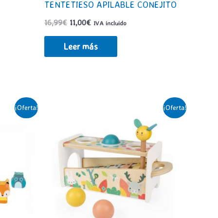
TENTETIESO APILABLE CONEJITO
El
El
16,99
€
11,00
€
IVA incluido
precio
precio
original
actual
Leer más
era:
es:
16,99€.
11,00€.
¡Oferta!
¡Oferta!