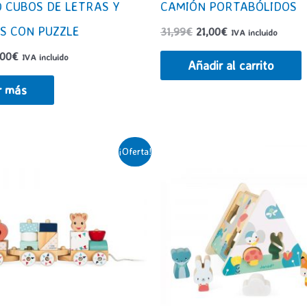
0 CUBOS DE LETRAS Y
CAMIÓN PORTABÓLIDOS
S CON PUZZLE
El
El
31,99
€
21,00
€
IVA incluido
precio
precio
El
,00
€
IVA incluido
original
actual
Añadir al carrito
ecio
precio
era:
es:
ginal
actual
31,99€.
21,00€.
r más
:
es:
,99€.
21,00€.
¡Oferta!