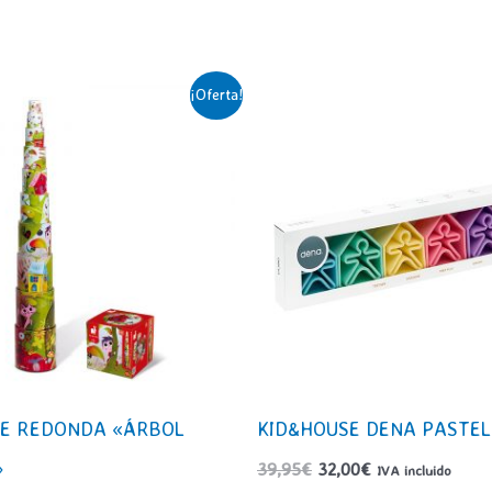
¡Oferta!
DE REDONDA «ÁRBOL
KID&HOUSE DENA PASTEL
»
El
El
39,95
€
32,00
€
IVA incluido
precio
precio