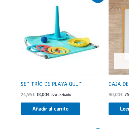
SET TRÍO DE PLAYA QUUT
CAJA DE
El
El
El
24,95
€
18,00
€
90,00
€
75
IVA incluido
precio
precio
pr
original
actual
or
Añadir al carrito
Lee
era:
es:
er
24,95€.
18,00€.
90