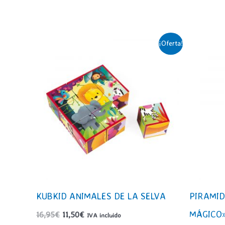
¡Oferta!
KUBKID ANIMALES DE LA SELVA
PIRAMI
MÁGICO
El
El
16,95
€
11,50
€
IVA incluido
precio
precio