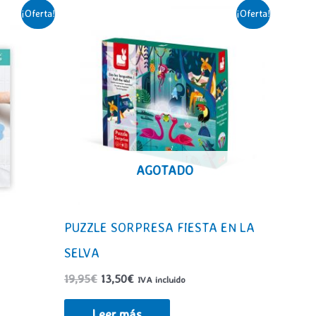
¡Oferta!
¡Oferta!
AGOTADO
PUZZLE SORPRESA FIESTA EN LA
SELVA
El
El
19,95
€
13,50
€
IVA incluido
precio
precio
original
actual
Leer más