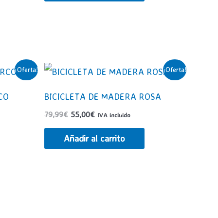
21,95€.
13,50€.
¡Oferta!
¡Oferta!
CO
BICICLETA DE MADERA ROSA
El
El
79,99
€
55,00
€
IVA incluido
precio
precio
original
actual
Añadir al carrito
era:
es:
79,99€.
55,00€.