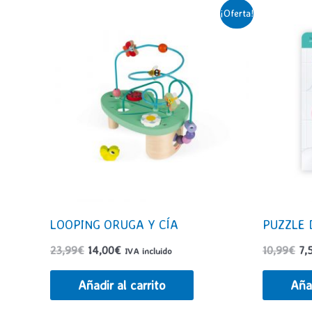
¡Oferta!
LOOPING ORUGA Y CÍA
PUZZLE
El
El
El
23,99
€
14,00
€
10,99
€
7,
IVA incluido
precio
precio
pr
original
actual
ori
Añadir al carrito
Añad
era:
es:
era
23,99€.
14,00€.
10