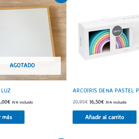
AGOTADO
 LUZ
ARCOIRIS DENA PASTEL 
El
El
El
,00
€
20,95
€
16,50
€
IVA incluido
IVA incluido
ecio
precio
precio
precio
iginal
actual
original
actual
r más
Añadir al carrito
a:
es:
era:
es:
,00€.
75,00€.
20,95€.
16,50€.