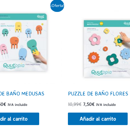
¡Oferta!
 DE BAÑO MEDUSAS
PUZZLE DE BAÑO FLORES
El
El
El
50
€
10,99
€
7,50
€
IVA incluido
IVA incluido
ecio
precio
precio
precio
ginal
actual
original
actual
ir al carrito
Añadir al carrito
:
es:
era:
es:
,99€.
7,50€.
10,99€.
7,50€.