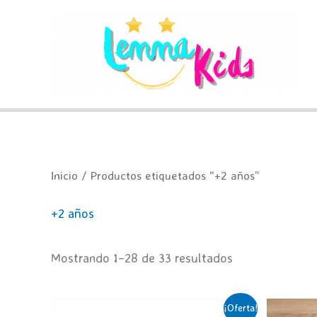
Ir
al
contenido
Inicio
/ Productos etiquetados “+2 años”
+2 años
Ordenado
Mostrando 1–28 de 33 resultados
por
popularidad
¡Oferta!