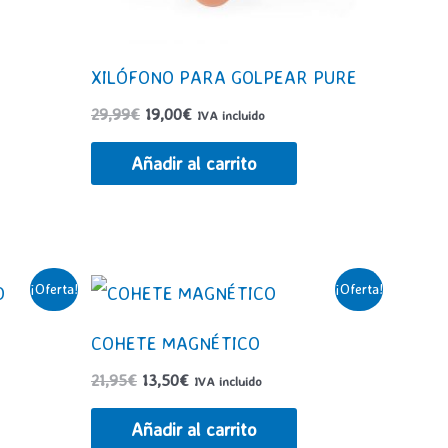
XILÓFONO PARA GOLPEAR PURE
El
El
29,99
€
19,00
€
IVA incluido
precio
precio
original
actual
Añadir al carrito
era:
es:
29,99€.
19,00€.
¡Oferta!
¡Oferta!
COHETE MAGNÉTICO
El
El
21,95
€
13,50
€
IVA incluido
precio
precio
original
actual
Añadir al carrito
era:
es: