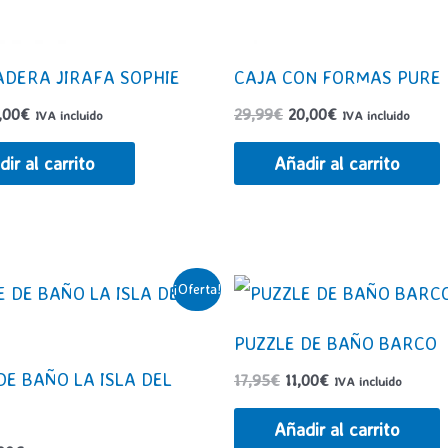
DERA JIRAFA SOPHIE
CAJA CON FORMAS PURE
El
El
El
,00
€
29,99
€
20,00
€
IVA incluido
IVA incluido
ecio
precio
precio
precio
iginal
actual
original
actual
ir al carrito
Añadir al carrito
a:
es:
era:
es:
,99€.
18,00€.
29,99€.
20,00€.
¡Oferta!
PUZZLE DE BAÑO BARCO
DE BAÑO LA ISLA DEL
El
El
17,95
€
11,00
€
IVA incluido
precio
precio
original
actual
Añadir al carrito
era:
es: