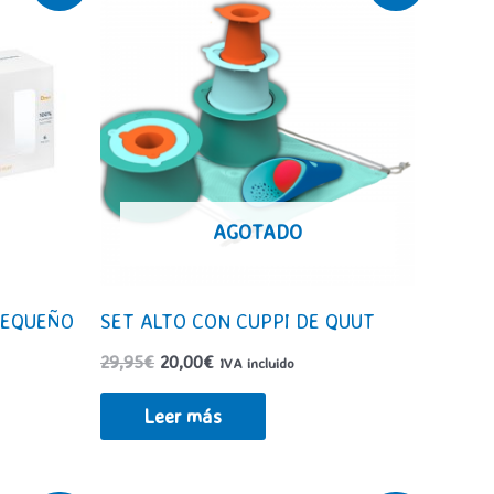
AGOTADO
PEQUEÑO
SET ALTO CON CUPPI DE QUUT
El
El
29,95
€
20,00
€
IVA incluido
precio
precio
original
actual
Leer más
era:
es:
29,95€.
20,00€.