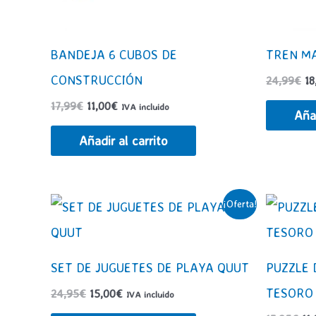
BANDEJA 6 CUBOS DE
TREN MA
CONSTRUCCIÓN
El
24,99
€
18
pr
El
El
17,99
€
11,00
€
IVA incluido
or
Añad
precio
precio
er
original
actual
24
Añadir al carrito
era:
es:
17,99€.
11,00€.
¡Oferta!
SET DE JUGUETES DE PLAYA QUUT
PUZZLE 
TESORO
El
El
24,95
€
15,00
€
IVA incluido
precio
precio