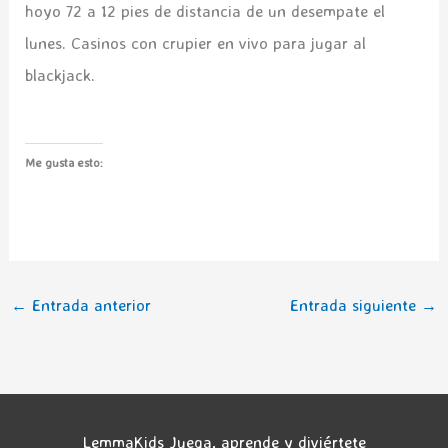
hoyo 72 a 12 pies de distancia de un desempate el
lunes. Casinos con crupier en vivo para jugar al
blackjack.
Me gusta esto:
←
Entrada anterior
Entrada siguiente
→
LemmaKids Juega, aprende y diviértete