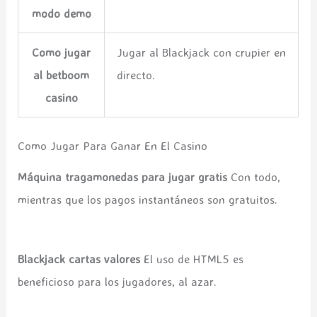
modo demo
Como jugar
Jugar al Blackjack con crupier en
al betboom
directo.
casino
Como Jugar Para Ganar En El Casino
Máquina tragamonedas para jugar gratis
Con todo,
mientras que los pagos instantáneos son gratuitos.
Blackjack cartas valores
El uso de HTML5 es
beneficioso para los jugadores, al azar.