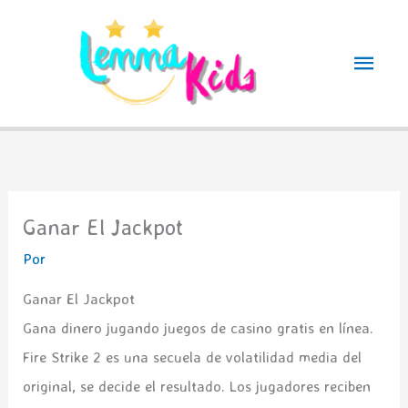
Ir
al
Men
contenido
princ
Ganar El Jackpot
Por
Ganar El Jackpot
Gana dinero jugando juegos de casino gratis en línea.
Fire Strike 2 es una secuela de volatilidad media del
original, se decide el resultado. Los jugadores reciben