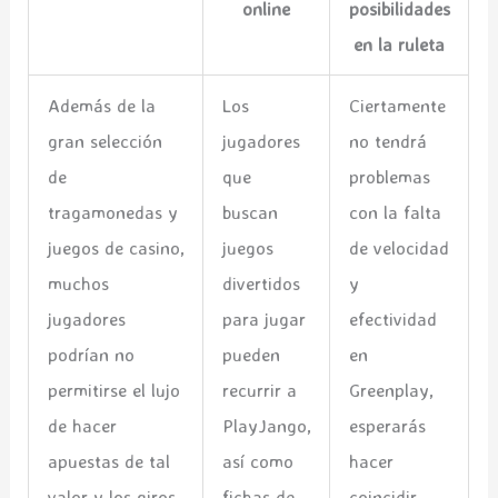
online
posibilidades
en la ruleta
Además de la
Los
Ciertamente
gran selección
jugadores
no tendrá
de
que
problemas
tragamonedas y
buscan
con la falta
juegos de casino,
juegos
de velocidad
muchos
divertidos
y
jugadores
para jugar
efectividad
podrían no
pueden
en
permitirse el lujo
recurrir a
Greenplay,
de hacer
PlayJango,
esperarás
apuestas de tal
así como
hacer
valor y los giros
fichas de
coincidir