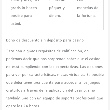
gratis lo hacen
póquer y
monedas de
posible para
dinero.
la fortuna.
usted.
Bono de descuento sin depósito para casino
Pero hay algunos requisitos de calificación, no
podemos decir que nos sorprenda saber que el casino
no está cumpliendo con las expectativas. Las opciones
para ver por características, mesas virtuales. Es posible
que deba tener una cuenta para acceder a los juegos
gratuitos a través de la aplicación del casino, sino
también uno con un equipo de soporte profesional que
opere las 24 horas.