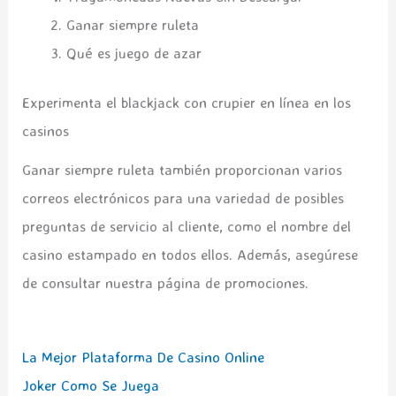
Ganar siempre ruleta
Qué es juego de azar
Experimenta el blackjack con crupier en línea en los
casinos
Ganar siempre ruleta también proporcionan varios
correos electrónicos para una variedad de posibles
preguntas de servicio al cliente, como el nombre del
casino estampado en todos ellos. Además, asegúrese
de consultar nuestra página de promociones.
La Mejor Plataforma De Casino Online
Joker Como Se Juega