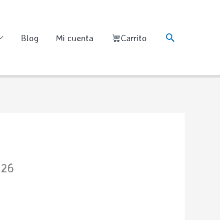
Buscar
Blog
Mi cuenta
Carrito
026