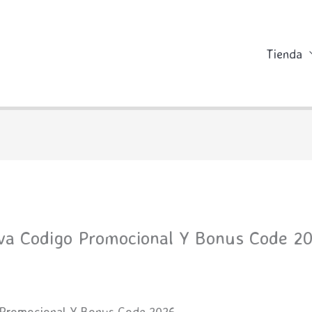
Tienda
ava Codigo Promocional Y Bonus Code 2
 Promocional Y Bonus Code 2026