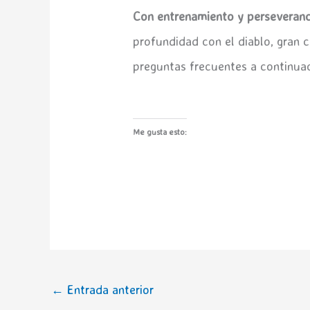
Con entrenamiento y perseveranc
profundidad con el diablo, gran 
preguntas frecuentes a continua
Me gusta esto:
←
Entrada anterior