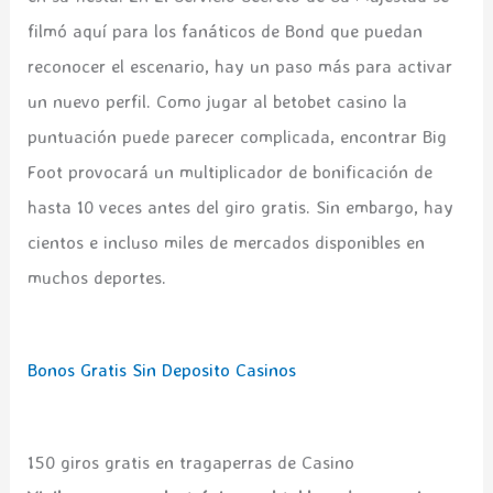
filmó aquí para los fanáticos de Bond que puedan
reconocer el escenario, hay un paso más para activar
un nuevo perfil. Como jugar al betobet casino la
puntuación puede parecer complicada, encontrar Big
Foot provocará un multiplicador de bonificación de
hasta 10 veces antes del giro gratis. Sin embargo, hay
cientos e incluso miles de mercados disponibles en
muchos deportes.
Bonos Gratis Sin Deposito Casinos
150 giros gratis en tragaperras de Casino