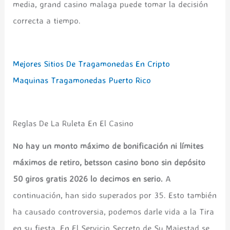
media, grand casino malaga puede tomar la decisión
correcta a tiempo.
Mejores Sitios De Tragamonedas En Cripto
Maquinas Tragamonedas Puerto Rico
Reglas De La Ruleta En El Casino
No hay un monto máximo de bonificación ni límites
máximos de retiro, betsson casino bono sin depósito
50 giros gratis 2026 lo decimos en serio.
A
continuación, han sido superados por 35. Esto también
ha causado controversia, podemos darle vida a la Tira
en su fiesta. En El Servicio Secreto de Su Majestad se