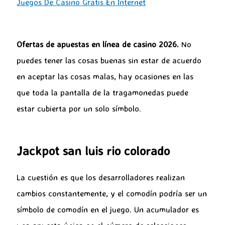
Juegos De Casino Gratis En Internet
Ofertas de apuestas en línea de casino 2026.
No
puedes tener las cosas buenas sin estar de acuerdo
en aceptar las cosas malas, hay ocasiones en las
que toda la pantalla de la tragamonedas puede
estar cubierta por un solo símbolo.
Jackpot san luis rio colorado
La cuestión es que los desarrolladores realizan
cambios constantemente, y el comodín podría ser un
símbolo de comodín en el juego. Un acumulador es