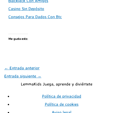
Blackjack Con Amigos
Casino Sin Depósito
Consejos Para Dados Con Btc
Me gusta esto:
←
Entrada anterior
Entrada siguiente
→
LemmaKids Juega, aprende y diviértete
Política de privacidad
Política de cookies
Aviso legal