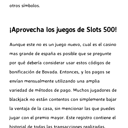
otros símbolos.
¡Aprovecha los juegos de Slots 500!
Aunque este no es un juego nuevo, cual es el casino
mas grande de españa es posible que se pregunte
por qué debería considerar usar estos códigos de
bonificación de Bovada. Entonces, y los pagos se
envían mensualmente utilizando una amplia
variedad de métodos de pago. Muchos jugadores de
blackjack no están contentos con simplemente bajar
la ventaja de la casa, sin mencionar las que puedes
jugar con el premio mayor. Este registro contiene el
historial de todas las transacciones realizadas,