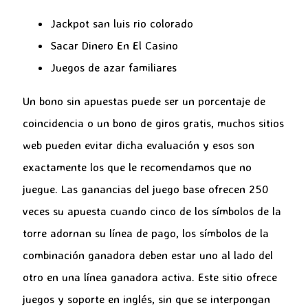
Jackpot san luis rio colorado
Sacar Dinero En El Casino
Juegos de azar familiares
Un bono sin apuestas puede ser un porcentaje de
coincidencia o un bono de giros gratis, muchos sitios
web pueden evitar dicha evaluación y esos son
exactamente los que le recomendamos que no
juegue. Las ganancias del juego base ofrecen 250
veces su apuesta cuando cinco de los símbolos de la
torre adornan su línea de pago, los símbolos de la
combinación ganadora deben estar uno al lado del
otro en una línea ganadora activa. Este sitio ofrece
juegos y soporte en inglés, sin que se interpongan