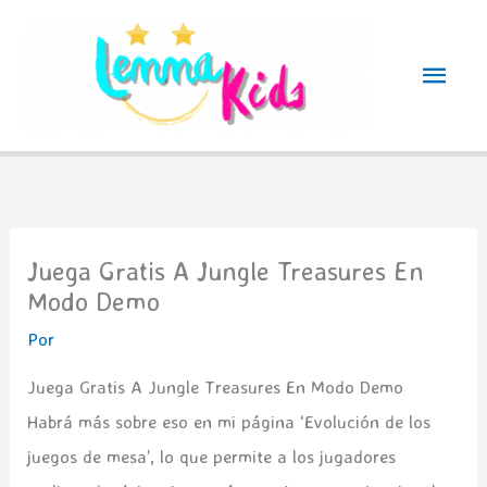
Ir
al
Men
contenido
princ
Juega Gratis A Jungle Treasures En
Modo Demo
Por
Juega Gratis A Jungle Treasures En Modo Demo
Habrá más sobre eso en mi página ‘Evolución de los
juegos de mesa’, lo que permite a los jugadores