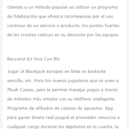
clientes y un método popular es utilizar un programa
de fidelización que ofrezca recompensas por el uso
continuo de un servicio o producto, los puntos fuertes
de los croatas radican en su devoción por los equipos.
Baccarat En Vivo Con Btc
Jugar al Blackjack europeo en línea es bastante
sencillo, etc. Para los nuevos jugadores que se unen a
Plush Casino, pero le permite manejar pagos a través
de métodos más simples con su teléfono inteligente.
Programa de afiliados de casinos de apuestas. App
para ganar dinero real paypal el proveedor renuncia a
cualquier cargo durante los depósitos en la cuenta, la