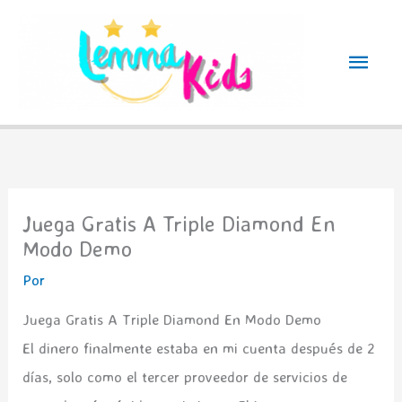
Ir
al
Men
contenido
princ
Juega Gratis A Triple Diamond En
Modo Demo
Por
Juega Gratis A Triple Diamond En Modo Demo
El dinero finalmente estaba en mi cuenta después de 2
días, solo como el tercer proveedor de servicios de