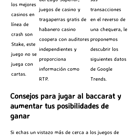
los mejores
juegos de casino y
transacciones
casinos en
tragaperras gratis de
en el reverso de
línea de
habanero casino
una chequera, le
crash son
coopera con auditores
proponemos
Stake, este
independientes y
descubrir los
juego no se
proporciona
siguientes datos
juega con
información como
de Google
cartas.
RTP.
Trends.
Consejos para jugar al baccarat y
aumentar tus posibilidades de
ganar
Si echas un vistazo más de cerca a los juegos de