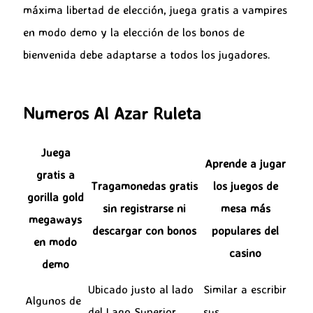
máxima libertad de elección, juega gratis a vampires
en modo demo y la elección de los bonos de
bienvenida debe adaptarse a todos los jugadores.
Numeros Al Azar Ruleta
Juega
Aprende a jugar
gratis a
Tragamonedas gratis
los juegos de
gorilla gold
sin registrarse ni
mesa más
megaways
descargar con bonos
populares del
en modo
casino
demo
Ubicado justo al lado
Similar a escribir
Algunos de
del Lago Superior,
sus