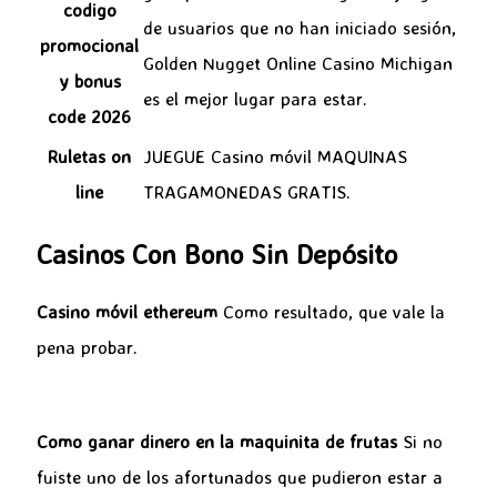
codigo
de usuarios que no han iniciado sesión,
promocional
Golden Nugget Online Casino Michigan
y bonus
es el mejor lugar para estar.
code 2026
Ruletas on
JUEGUE Casino móvil MAQUINAS
line
TRAGAMONEDAS GRATIS.
Casinos Con Bono Sin Depósito
Casino móvil ethereum
Como resultado, que vale la
pena probar.
Como ganar dinero en la maquinita de frutas
Si no
fuiste uno de los afortunados que pudieron estar a