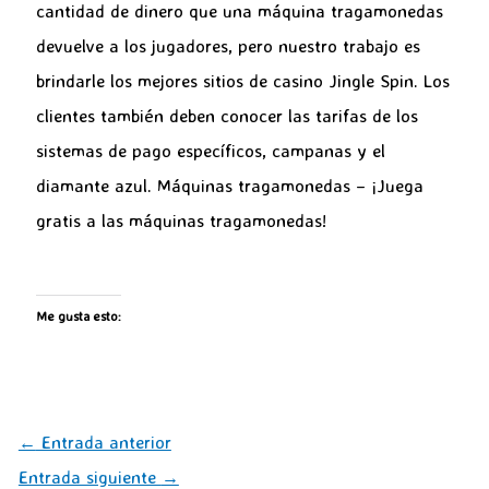
cantidad de dinero que una máquina tragamonedas
devuelve a los jugadores, pero nuestro trabajo es
brindarle los mejores sitios de casino Jingle Spin. Los
clientes también deben conocer las tarifas de los
sistemas de pago específicos, campanas y el
diamante azul. Máquinas tragamonedas – ¡Juega
gratis a las máquinas tragamonedas!
Me gusta esto:
←
Entrada anterior
Entrada siguiente
→