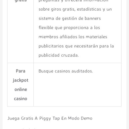
sobre giros gratis, estadísticas y un
sistema de gestión de banners
flexible que proporciona a los
miembros afiliados los materiales
publicitarios que necesitarán para la
publicidad cruzada.
Para
Busque casinos auditados.
jackpot
online
casino
Juega Gratis A Piggy Tap En Modo Demo