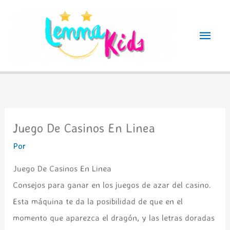
Ir
al
Men
contenido
princ
Juego De Casinos En Linea
Por
Juego De Casinos En Linea
Consejos para ganar en los juegos de azar del casino.
Esta máquina te da la posibilidad de que en el
momento que aparezca el dragón, y las letras doradas