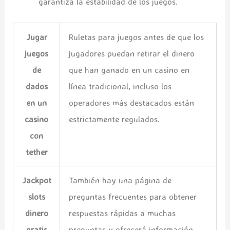
garantiza la estabilidad de los juegos.
Jugar
Ruletas para juegos antes de que los
juegos
jugadores puedan retirar el dinero
de
que han ganado en un casino en
dados
línea tradicional, incluso los
en un
operadores más destacados están
casino
estrictamente regulados.
con
tether
Jackpot
También hay una página de
slots
preguntas frecuentes para obtener
dinero
respuestas rápidas a muchas
gratis
preguntas y ofrecerá información