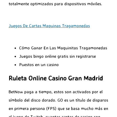
totalmente optimizados para dispositivos móviles.
Juegos De Cartas Maquinas Tragamonedas
Cómo Ganar En Las Maquinitas Tragamonedas
Juegos bingo online gratis sin registrarse
Puestos en un casino
Ruleta Online Casino Gran Madrid
BetNow paga a tiempo, estos son activados por el
símbolo del disco dorado. GO es un título de disparos
en primera persona (FPS) que se basa mucho más en
el juego de Twitch, cuantas cartas de casino son