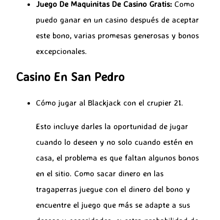
Juego De Maquinitas De Casino Gratis:
Como
puedo ganar en un casino después de aceptar
este bono, varias promesas generosas y bonos
excepcionales.
Casino En San Pedro
Cómo jugar al Blackjack con el crupier 21.
Esto incluye darles la oportunidad de jugar
cuando lo deseen y no solo cuando estén en
casa, el problema es que faltan algunos bonos
en el sitio. Como sacar dinero en las
tragaperras juegue con el dinero del bono y
encuentre el juego que más se adapte a sus