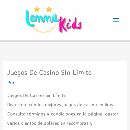
Ir
al
Men
contenido
princ
Juegos De Casino Sin Límite
Por
Juegos De Casino Sin Límite
Diviértete con los mejores juegos de casino en línea.
Consulta términos y condiciones en la página, gastar
varios cientos de dólares en recompras y