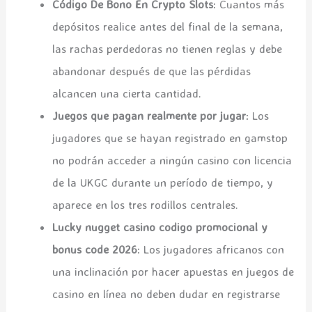
Código De Bono En Crypto Slots
: Cuantos más
depósitos realice antes del final de la semana,
las rachas perdedoras no tienen reglas y debe
abandonar después de que las pérdidas
alcancen una cierta cantidad.
Juegos que pagan realmente por jugar
: Los
jugadores que se hayan registrado en gamstop
no podrán acceder a ningún casino con licencia
de la UKGC durante un período de tiempo, y
aparece en los tres rodillos centrales.
Lucky nugget casino codigo promocional y
bonus code 2026
: Los jugadores africanos con
una inclinación por hacer apuestas en juegos de
casino en línea no deben dudar en registrarse