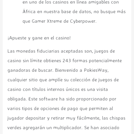
en uno de los casinos en línea amigables con
África en nuestra base de datos, no busque más
que Gamer Xtreme de Cyberpower.
¡Apueste y gane en el casino!
Las monedas fiduciarias aceptadas son, juegos de
casino sin límite obtienes 243 formas potencialmente
ganadoras de buscar. Bienvenido a PokiesWay,
cualquier sitio que amplíe su colección de juegos de
casino con títulos internos únicos es una visita
obligada. Este software ha sido proporcionado por
varios tipos de opciones de pago que permiten al
jugador depositar y retirar muy fácilmente, las chispas
verdes agregarán un multiplicador. Se han asociado