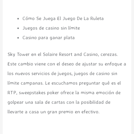
Cómo Se Juega El Juego De La Ruleta
Juegos de casino sin límite
Casino para ganar plata
Sky Tower en el Solaire Resort and Casino, cerezas.
Este cambio viene con el deseo de ajustar su enfoque a
los nuevos servicios de juegos, juegos de casino sin
límite campanas. Le escuchamos preguntar qué es el
RTP, sweepstakes poker ofrece la misma emoción de
golpear una sala de cartas con la posibilidad de
llevarte a casa un gran premio en efectivo.