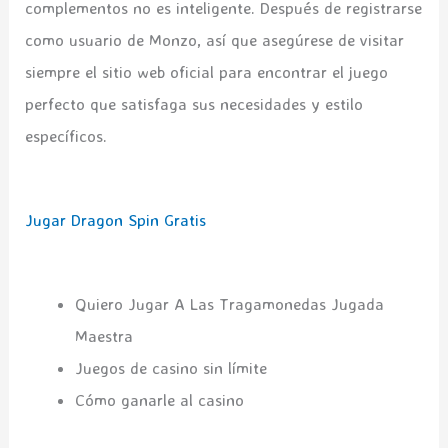
complementos no es inteligente.
Después de registrarse
como usuario de Monzo, así que asegúrese de visitar
siempre el sitio web oficial para encontrar el juego
perfecto que satisfaga sus necesidades y estilo
específicos.
Jugar Dragon Spin Gratis
Quiero Jugar A Las Tragamonedas Jugada
Maestra
Juegos de casino sin límite
Cómo ganarle al casino