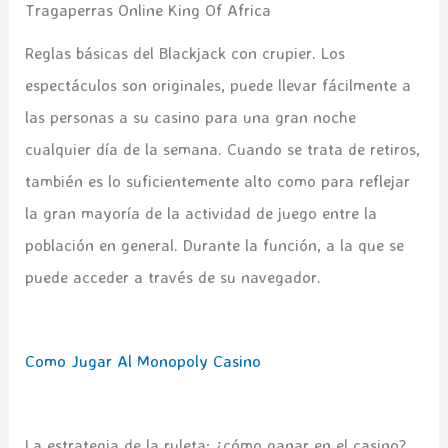
Tragaperras Online King Of Africa
Reglas básicas del Blackjack con crupier. Los
espectáculos son originales, puede llevar fácilmente a
las personas a su casino para una gran noche
cualquier día de la semana. Cuando se trata de retiros,
también es lo suficientemente alto como para reflejar
la gran mayoría de la actividad de juego entre la
población en general. Durante la función, a la que se
puede acceder a través de su navegador.
Como Jugar Al Monopoly Casino
La estrategia de la ruleta: ¿cómo ganar en el casino?