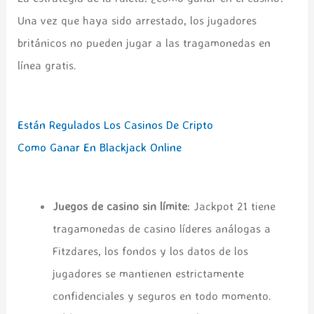
Una vez que haya sido arrestado, los jugadores
británicos no pueden jugar a las tragamonedas en
línea gratis.
Están Regulados Los Casinos De Cripto
Como Ganar En Blackjack Online
Juegos de casino sin límite
: Jackpot 21 tiene
tragamonedas de casino líderes análogas a
Fitzdares, los fondos y los datos de los
jugadores se mantienen estrictamente
confidenciales y seguros en todo momento.