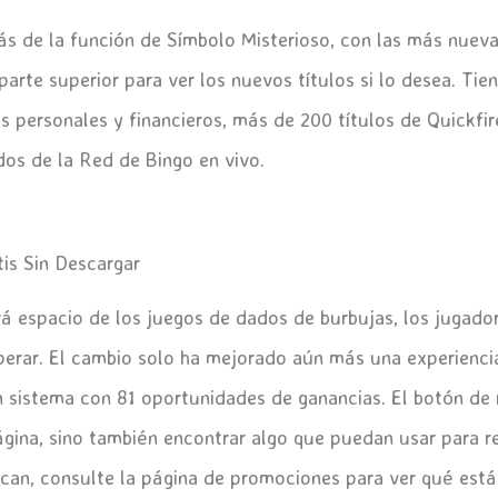
ás de la función de Símbolo Misterioso, con las más nuevas
arte superior para ver los nuevos títulos si lo desea. Tie
s personales y financieros, más de 200 títulos de Quickfir
dos de la Red de Bingo en vivo.
is Sin Descargar
rá espacio de los juegos de dados de burbujas, los jugado
perar. El cambio solo ha mejorado aún más una experienci
n sistema con 81 oportunidades de ganancias. El botón de 
ágina, sino también encontrar algo que puedan usar para r
can, consulte la página de promociones para ver qué está