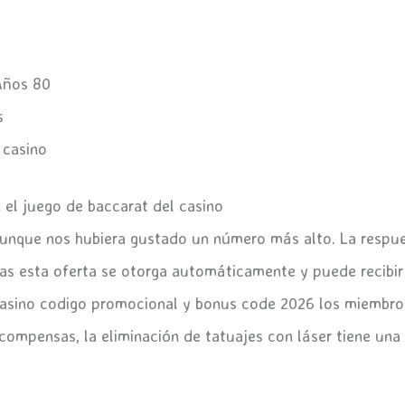
Años 80
s
 casino
 el juego de baccarat del casino
unque nos hubiera gustado un número más alto. La respues
utas esta oferta se otorga automáticamente y puede recibi
asino codigo promocional y bonus code 2026 los miembro
ecompensas, la eliminación de tatuajes con láser tiene un