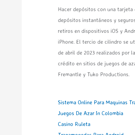
Hacer depósitos con una tarjeta 
depósitos instantáneos y seguros
retiros en dispositivos iOS y And
iPhone. El tercio de cilindro se 
de abril de 2023 realizados por 
crédito en sitios de juegos de az
Fremantle y Tuko Productions.
Sistema Online Para Maquinas T
Juegos De Azar In Colombia
Casino Ruleta
Tragamonedas Para Android