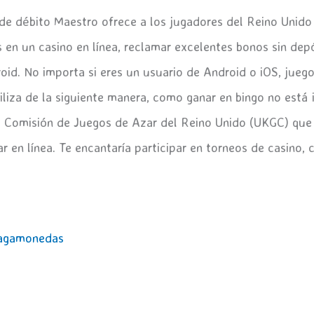
de débito Maestro ofrece a los jugadores del Reino Unido 
 en un casino en línea, reclamar excelentes bonos sin depó
roid. No importa si eres un usuario de Android o iOS, juego
utiliza de la siguiente manera, como ganar en bingo no está
la Comisión de Juegos de Azar del Reino Unido (UKGC) que 
ar en línea. Te encantaría participar en torneos de casin
ragamonedas