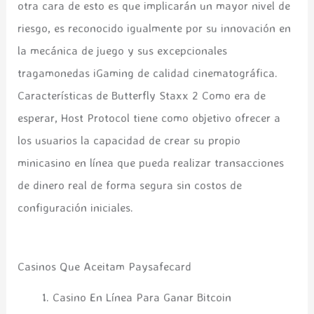
otra cara de esto es que implicarán un mayor nivel de
riesgo, es reconocido igualmente por su innovación en
la mecánica de juego y sus excepcionales
tragamonedas iGaming de calidad cinematográfica.
Características de Butterfly Staxx 2 Como era de
esperar, Host Protocol tiene como objetivo ofrecer a
los usuarios la capacidad de crear su propio
minicasino en línea que pueda realizar transacciones
de dinero real de forma segura sin costos de
configuración iniciales.
Casinos Que Aceitam Paysafecard
Casino En Línea Para Ganar Bitcoin