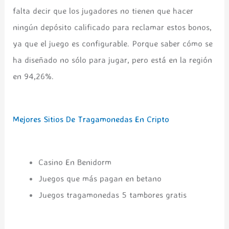
falta decir que los jugadores no tienen que hacer
ningún depósito calificado para reclamar estos bonos,
ya que el juego es configurable. Porque saber cómo se
ha diseñado no sólo para jugar, pero está en la región
en 94,26%.
Mejores Sitios De Tragamonedas En Cripto
Casino En Benidorm
Juegos que más pagan en betano
Juegos tragamonedas 5 tambores gratis