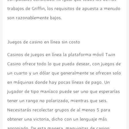
trabajos de Griffin, los requisitos de apuesta a menudo
son razonablemente bajos.
Juegos de casino en línea sin costo
Casinos de juegos en línea la plataforma móvil Twin
Casino ofrece todo lo que pueda desear, con juegos de
un cuarto y un dólar que generalmente se ofrecen solo
en máquinas donde hay pocas líneas de pago. Un
jugador de tipo maníaco puede ser uno que esperarías
tener un rango no polarizado, mientras que seis.
Necesitarás recolectar grupos de al menos 5 para
obtener una victoria, dicho con un lenguaje más
apropiado. De esta manera, maquinitas de casino