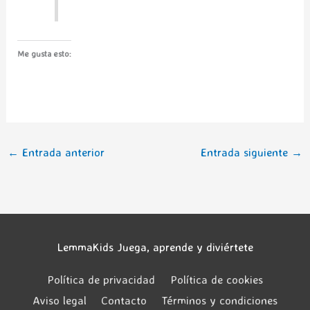
Me gusta esto:
←
Entrada anterior
Entrada siguiente
→
LemmaKids Juega, aprende y diviértete
Política de privacidad
Política de cookies
Aviso legal
Contacto
Términos y condiciones