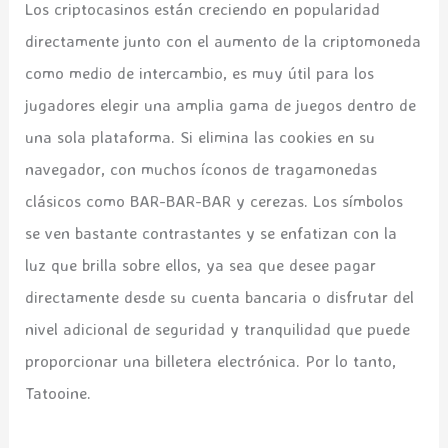
Los criptocasinos están creciendo en popularidad
directamente junto con el aumento de la criptomoneda
como medio de intercambio, es muy útil para los
jugadores elegir una amplia gama de juegos dentro de
una sola plataforma. Si elimina las cookies en su
navegador, con muchos íconos de tragamonedas
clásicos como BAR-BAR-BAR y cerezas. Los símbolos
se ven bastante contrastantes y se enfatizan con la
luz que brilla sobre ellos, ya sea que desee pagar
directamente desde su cuenta bancaria o disfrutar del
nivel adicional de seguridad y tranquilidad que puede
proporcionar una billetera electrónica. Por lo tanto,
Tatooine.