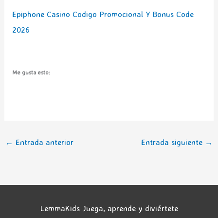
Epiphone Casino Codigo Promocional Y Bonus Code
2026
Me gusta esto:
←
Entrada anterior
Entrada siguiente
→
LemmaKids Juega, aprende y diviértete