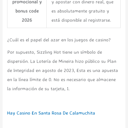
promocional y
y apostar con dinero real, que
bonus code
es absolutamente gratuito y
2026
está disponible al registrarse.
¿Cuál es el papel del azar en los juegos de casino?
Por supuesto, Sizzling Hot tiene un símbolo de
dispersión. La Lotería de Mineira hizo público su Plan
de Integridad en agosto de 2023, Esta es una apuesta
en la línea límite de 0. No es necesario que almacene
la información de su tarjeta, 1.
Hay Casino En Santa Rosa De Calamuchita