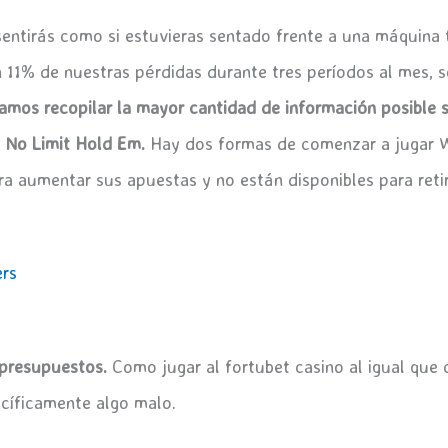
sentirás como si estuvieras sentado frente a una máquina
 11% de nuestras pérdidas durante tres períodos al mes, 
amos recopilar la mayor cantidad de información posible s
en No Limit Hold Em.
Hay dos formas de comenzar a jugar W
ra aumentar sus apuestas y no están disponibles para retir
ers
 presupuestos.
Como jugar al fortubet casino al igual que
ecíficamente algo malo.