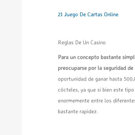
21 Juego De Cartas Online
Reglas De Un Casino
Para un concepto bastante simpl
preocuparse por la seguridad de
oportunidad de ganar hasta 500,
cócteles, ya que si bien este ti
enormemente entre los diferente
bastante rapidez.