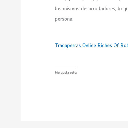
los mismos desarrolladores, lo q
persona.
Tragaperras Online Riches Of Ro
Me gusta esto: