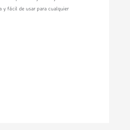
y fácil de usar para cualquier