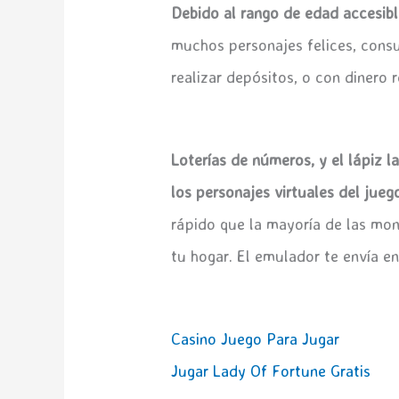
Debido al rango de edad accesib
muchos personajes felices, consu
realizar depósitos, o con dinero 
Loterías de números, y el lápiz 
los personajes virtuales del jueg
rápido que la mayoría de las mon
tu hogar. El emulador te envía e
Casino Juego Para Jugar
Jugar Lady Of Fortune Gratis