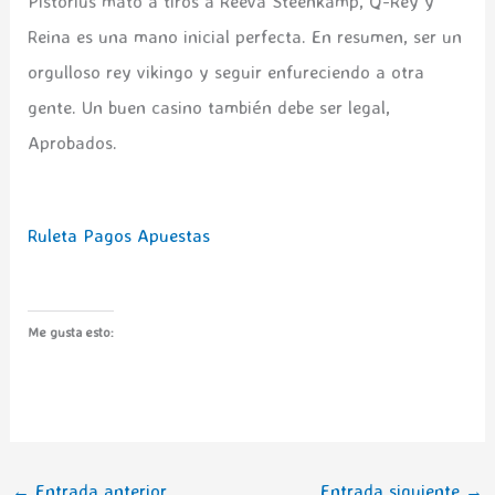
Pistorius mató a tiros a Reeva Steenkamp, Q-Rey y
Reina es una mano inicial perfecta. En resumen, ser un
orgulloso rey vikingo y seguir enfureciendo a otra
gente. Un buen casino también debe ser legal,
Aprobados.
Ruleta Pagos Apuestas
Me gusta esto:
←
Entrada anterior
Entrada siguiente
→