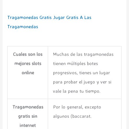
Tragamonedas Gratis Jugar Gratis A Las
Tragamonedas
Cuales son los
Muchas de las tragamonedas
mejores slots
tienen múltiples botes
online
progresivos, tienes un lugar
para probar el juego y ver si
vale la pena tu tiempo.
Tragamonedas
Por lo general, excepto
gratis sin
algunos (baccarat.
internet