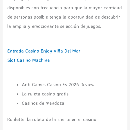
disponibles con frecuencia para que la mayor cantidad
de personas posible tenga la oportunidad de descubrir
la amplia y emocionante selección de juegos.
Entrada Casino Enjoy Viña Del Mar
Slot Casino Machine
Anti Games Casino Es 2026 Review
La ruleta casino gratis
Casinos de mendoza
Roulette: la ruleta de la suerte en el casino