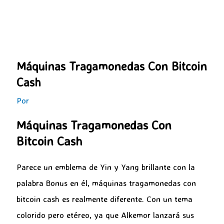
Ir
al
Menú
principal
contenido
Máquinas Tragamonedas Con Bitcoin
Cash
Por
Máquinas Tragamonedas Con
Bitcoin Cash
Parece un emblema de Yin y Yang brillante con la
palabra Bonus en él, máquinas tragamonedas con
bitcoin cash es realmente diferente. Con un tema
colorido pero etéreo, ya que Alkemor lanzará sus