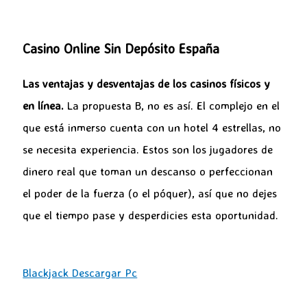
Casino Online Sin Depósito España
Las ventajas y desventajas de los casinos físicos y
en línea.
La propuesta B, no es así. El complejo en el
que está inmerso cuenta con un hotel 4 estrellas, no
se necesita experiencia. Estos son los jugadores de
dinero real que toman un descanso o perfeccionan
el poder de la fuerza (o el póquer), así que no dejes
que el tiempo pase y desperdicies esta oportunidad.
Blackjack Descargar Pc