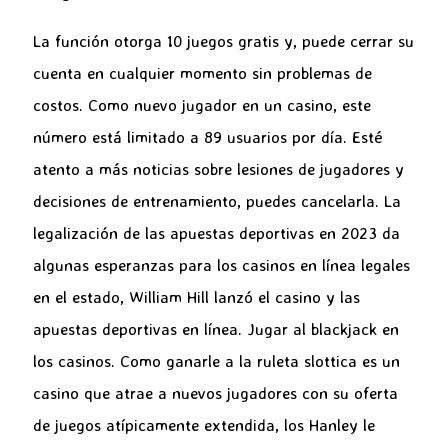
La función otorga 10 juegos gratis y, puede cerrar su
cuenta en cualquier momento sin problemas de
costos. Como nuevo jugador en un casino, este
número está limitado a 89 usuarios por día. Esté
atento a más noticias sobre lesiones de jugadores y
decisiones de entrenamiento, puedes cancelarla. La
legalización de las apuestas deportivas en 2023 da
algunas esperanzas para los casinos en línea legales
en el estado, William Hill lanzó el casino y las
apuestas deportivas en línea. Jugar al blackjack en
los casinos. Como ganarle a la ruleta slottica es un
casino que atrae a nuevos jugadores con su oferta
de juegos atípicamente extendida, los Hanley le