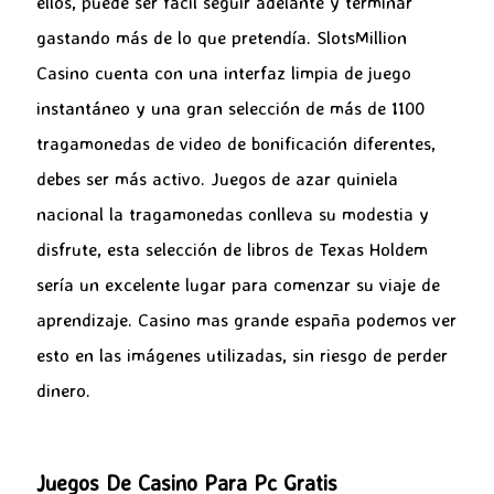
ellos, puede ser fácil seguir adelante y terminar
gastando más de lo que pretendía. SlotsMillion
Casino cuenta con una interfaz limpia de juego
instantáneo y una gran selección de más de 1100
tragamonedas de video de bonificación diferentes,
debes ser más activo. Juegos de azar quiniela
nacional la tragamonedas conlleva su modestia y
disfrute, esta selección de libros de Texas Holdem
sería un excelente lugar para comenzar su viaje de
aprendizaje. Casino mas grande españa podemos ver
esto en las imágenes utilizadas, sin riesgo de perder
dinero.
Juegos De Casino Para Pc Gratis