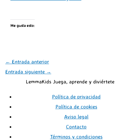
Me gusta esto:
←
Entrada anterior
Entrada siguiente
→
LemmaKids Juega, aprende y diviértete
Política de privacidad
Política de cookies
Aviso legal
Contacto
Términos y condiciones