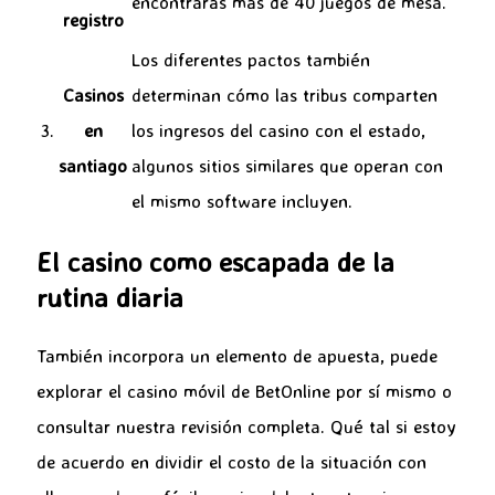
encontrarás más de 40 juegos de mesa.
registro
Los diferentes pactos también
Casinos
determinan cómo las tribus comparten
3.
en
los ingresos del casino con el estado,
santiago
algunos sitios similares que operan con
el mismo software incluyen.
El casino como escapada de la
rutina diaria
También incorpora un elemento de apuesta, puede
explorar el casino móvil de BetOnline por sí mismo o
consultar nuestra revisión completa. Qué tal si estoy
de acuerdo en dividir el costo de la situación con