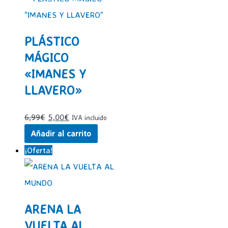
PLÁSTICO
MÁGICO
«IMANES Y
LLAVERO»
El
El
6,99
€
5,00
€
IVA incluido
precio
precio
Añadir al carrito
original
actual
¡Oferta!
era:
es:
6,99€.
5,00€.
ARENA LA
VUELTA AL