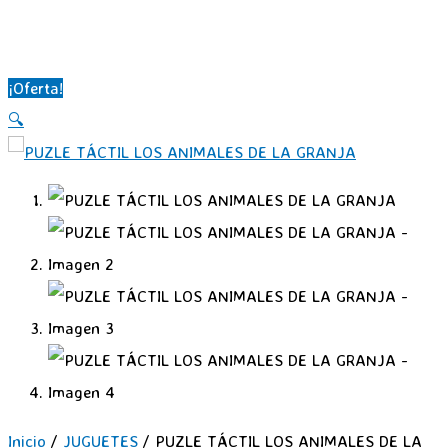
Ir
al
Menú
principal
contenido
¡Oferta!
🔍
Inicio
/
JUGUETES
/ PUZLE TÁCTIL LOS ANIMALES DE LA