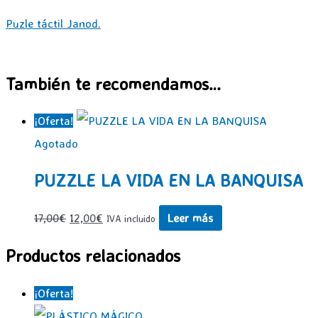
Puzle táctil Janod.
También te recomendamos…
¡Oferta!
Agotado
PUZZLE LA VIDA EN LA BANQUISA
El
El
17,00
€
12,00
€
Leer más
IVA incluido
precio
precio
Productos relacionados
original
actual
era:
es:
¡Oferta!
17,00€.
12,00€.