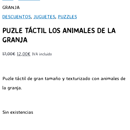
GRANJA
DESCUENTOS
,
JUGUETES
,
PUZZLES
PUZLE TÁCTIL LOS ANIMALES DE LA
GRANJA
El
El
17,00
€
12,00
€
IVA incluido
precio
precio
original
actual
Puzle táctil de gran tamaño y texturizado con animales de
era:
es:
la granja.
17,00€.
12,00€.
Sin existencias