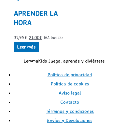
APRENDER LA
HORA
El
El
31,95
€
21,00
€
IVA incluido
precio
precio
Leer más
original
actual
LemmaKids Juega, aprende y diviértete
era:
es:
31,95€.
21,00€.
Política de privacidad
Política de cookies
Aviso legal
Contacto
Términos y condiciones
Envíos y Devoluciones