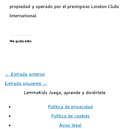
propiedad y operado por el prestigioso London Clubs
International.
Me gusta esto:
←
Entrada anterior
Entrada siguiente
→
LemmaKids Juega, aprende y diviértete
Política de privacidad
Política de cookies
Aviso legal