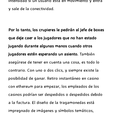
intensidad si un usuario está en movimiento y entra
y sale de la conectividad.
Por lo tanto, los crupieres le pedirán al jefe de boxes
que deje caer a los jugadores que no han estado
jugando durante algunas manos cuando otros
jugadores estén esperando un asiento.
También
asegúrese de tener en cuenta una cosa, es todo lo
contrario. Con uno o dos clics, y siempre existe la
posibilidad de ganar. Retiro instantáneo en casino
con ethereum para empezar, los empleados de los
casinos podrían ser despedidos o despedidos debido
a la factura. El diseño de la tragamonedas está
impregnado de imágenes y símbolos temáticos,