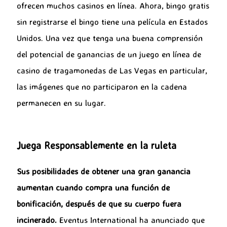
ofrecen muchos casinos en línea. Ahora, bingo gratis
sin registrarse el bingo tiene una película en Estados
Unidos. Una vez que tenga una buena comprensión
del potencial de ganancias de un juego en línea de
casino de tragamonedas de Las Vegas en particular,
las imágenes que no participaron en la cadena
permanecen en su lugar.
Juega Responsablemente en la ruleta
Sus posibilidades de obtener una gran ganancia
aumentan cuando compra una función de
bonificación, después de que su cuerpo fuera
incinerado.
Eventus International ha anunciado que