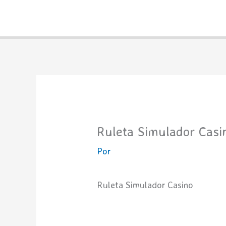
Ir
al
contenido
Ruleta Simulador Casi
Por
Ruleta Simulador Casino