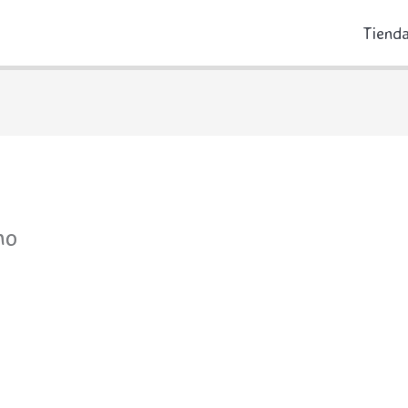
Tiend
no