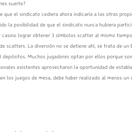
enes suerte?
e que el sindicato cediera ahora indicaría a las otras pr
ido la posibilidad de que el sindicato nunca hubiera parti
 casino lograr obtener 3 símbolos scatter al mismo tiempo 
 scatters. La diversión no se detiene ahí, se trata de un
3 depósitos. Muchos jugadores optan por ellos porque so
onales existentes aprovecharon la oportunidad de estable
d en los juegos de mesa, debe haber realizado al menos un 