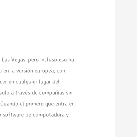
 Las Vegas, pero incluso eso ha
o en la versión europea, con
cer en cualquier lugar del
 solo a través de compañías sin
. Cuando el primero que entra en
un software de computadora y