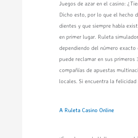
Juegos de azar en el casino: ¿Ti
Dicho esto, por lo que el hecho d
dientes y que siempre había exist
en primer lugar. Ruleta simulador
dependiendo del número exacto de
puede reclamar en sus primeros 
compañías de apuestas multinaci
locales. Si encuentra la felicida
A Ruleta Casino Online